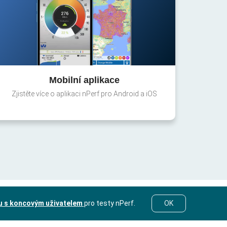
Mobilní aplikace
Zjistěte více o aplikaci nPerf pro Android a iOS
u s koncovým uživatelem
pro testy nPerf.
OK