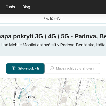
O nás
Blog
Probíhá měření
apa pokrytí 3G / 4G / 5G - Padova, Be
Iliad Mobile Mobilní datová síť v Padova, Benátsko, Itálie
Síťové pokrytí
Mapa rychlosti stahování