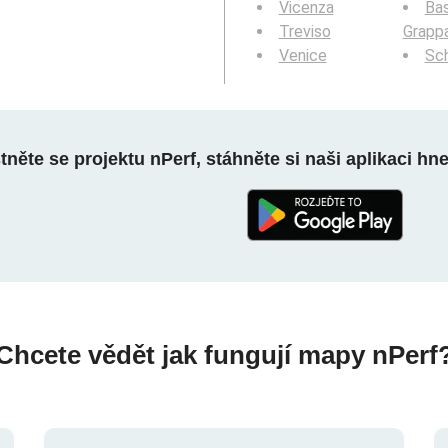
Vicenza
Bas
Treviso
Grapp
Venice
Sc
něte se projektu nPerf, stáhněte si naši aplikaci hn
Chcete vědět jak fungují mapy nPerf