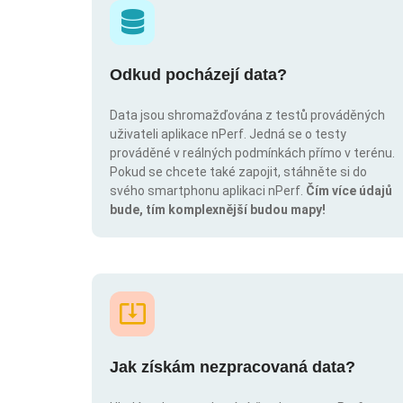
Odkud pocházejí data?
Data jsou shromažďována z testů prováděných
uživateli aplikace nPerf. Jedná se o testy
prováděné v reálných podmínkách přímo v terénu.
Pokud se chcete také zapojit, stáhněte si do
svého smartphonu aplikaci nPerf.
Čím více údajů
bude, tím komplexnější budou mapy!
Jak získám nezpracovaná data?