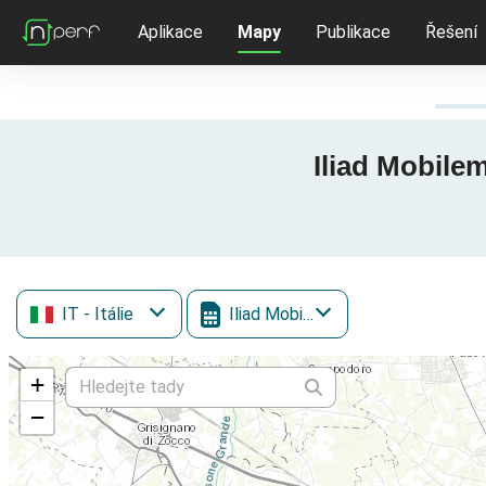
Aplikace
Mapy
Publikace
Řešení
Iliad Mobilem
IT
- Itálie
Iliad Mobile
+
−