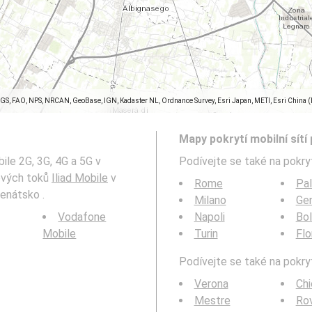
SGS, FAO, NPS, NRCAN, GeoBase, IGN, Kadaster NL, Ordnance Survey, Esri Japan, METI, Esri China 
Mapy pokrytí mobilní sítí 
ile 2G, 3G, 4G a 5G v
Podívejte se také na pokryt
tových toků
Iliad Mobile
v
Rome
Pa
enátsko .
Milano
Ge
Vodafone
Napoli
Bo
Mobile
Turin
Flo
Podívejte se také na pokryt
Verona
Chi
Mestre
Ro