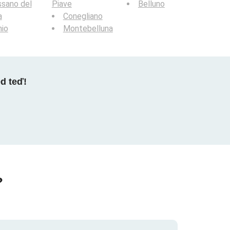
sano del
Piave
Belluno
a
Conegliano
hio
Montebelluna
ed teď!
?