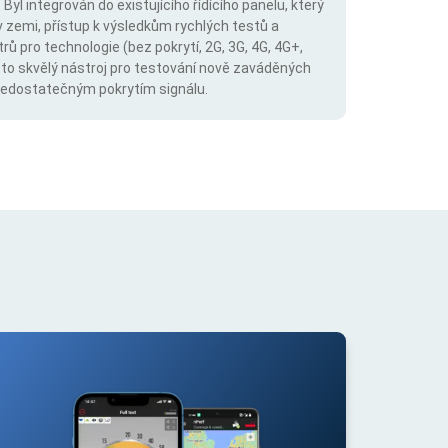
Byl integrován do existujícího řídícího panelu, který
v zemi, přístup k výsledkům rychlých testů a
trů pro technologie (bez pokrytí, 2G, 3G, 4G, 4G+,
 to skvělý nástroj pro testování nově zaváděných
s nedostatečným pokrytím signálu.