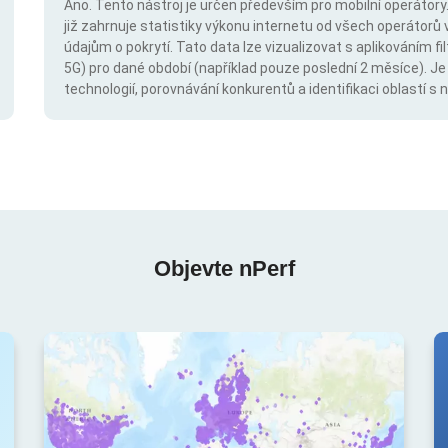
Ano. Tento nástroj je určen především pro mobilní operátory. 
již zahrnuje statistiky výkonu internetu od všech operátorů 
údajům o pokrytí. Tato data lze vizualizovat s aplikováním fil
5G) pro dané období (například pouze poslední 2 měsíce). Je
technologií, porovnávání konkurentů a identifikaci oblastí 
Objevte nPerf