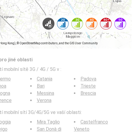
(Hong Kong), © OpenStreetMap contributors, and the GIS User Community
pro jiné oblasti
í mobilní sítě 3G / 4G / 5G v
:
lermo
Catania
Padova
noa
Bari
Trieste
logna
Messina
Brescia
rence
Verona
í mobilní sítí 3G/4G/5G ve vaší oblasti:
oggia
Mira Taglio
Castelfranco
vigo
San Donà di
Veneto