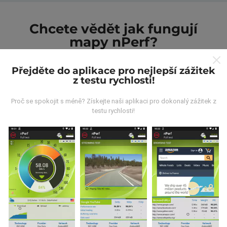
Chcete vědět jak fungují
mapy nPerf?
Přejděte do aplikace pro nejlepší zážitek
z testu rychlosti!
Proč se spokojit s méně? Získejte naši aplikaci pro dokonalý zážitek z
testu rychlosti!
Odkud pocházejí data?
Data jsou shromažďována z testů prováděných
uživateli aplikace nPerf. Jedná se o testy prováděné v
reálných podmínkách přímo v terénu. Pokud se chcete
také zapojit, stáhněte si do svého smartphonu
aplikaci nPerf.
Čím více údajů bude, tím komplexnější
budou mapy!