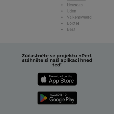
Heusden
Uden
Valkenswaard
Boxtel
Best
Zúčastněte se projektu nPerf,
stáhněte si naši aplikaci hned
teď!