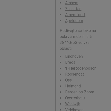
Arnhem
Zaanstad
Amersfoort
Apeldoorn
Podívejte se také na
pokrytí mobilní sítí
3G/4G/5G ve vaší
oblasti:
Eindhoven
Breda
's-Hertogenbosch
Roosendaal
Oss
Helmond
Bergen op Zoom
Oosterhout
Waalwijk
Veldhoven