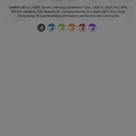
Leaflet
|
© Esri, HERE, Garmin, Intermap, increment P Corp., GEBCO, USGS, FAO, NPS,
NRCAN, GeoBase, IGN, Kadaster NL, Ordnance Survey, Esri Japan, METI, Esri China
(Hong Kong), © OpenStreetMap contributors, and the GIS User Community