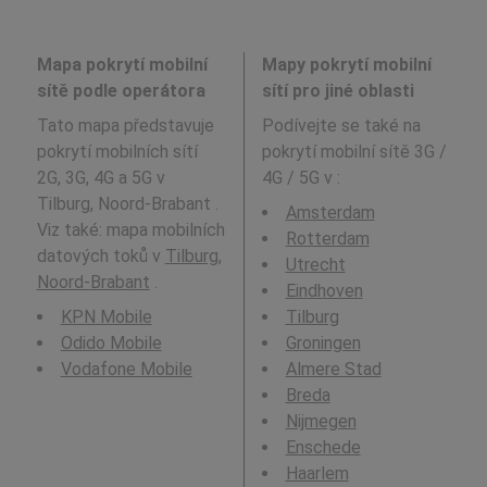
Mapa pokrytí mobilní
Mapy pokrytí mobilní
sítě podle operátora
sítí pro jiné oblasti
Tato mapa představuje
Podívejte se také na
pokrytí mobilních sítí
pokrytí mobilní sítě 3G /
2G, 3G, 4G a 5G v
4G / 5G v
:
Tilburg, Noord-Brabant .
Amsterdam
Viz také: mapa mobilních
Rotterdam
datových toků v
Tilburg,
Utrecht
Noord-Brabant
.
Eindhoven
KPN Mobile
Tilburg
Odido Mobile
Groningen
Vodafone Mobile
Almere Stad
Breda
Nijmegen
Enschede
Haarlem