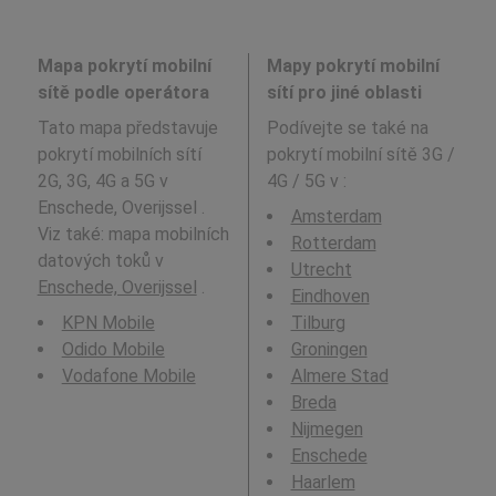
Mapa pokrytí mobilní
Mapy pokrytí mobilní
sítě podle operátora
sítí pro jiné oblasti
Tato mapa představuje
Podívejte se také na
pokrytí mobilních sítí
pokrytí mobilní sítě 3G /
2G, 3G, 4G a 5G v
4G / 5G v
:
Enschede, Overijssel .
Amsterdam
Viz také: mapa mobilních
Rotterdam
datových toků v
Utrecht
Enschede, Overijssel
.
Eindhoven
KPN Mobile
Tilburg
Odido Mobile
Groningen
Vodafone Mobile
Almere Stad
Breda
Nijmegen
Enschede
Haarlem