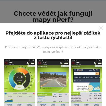
Chcete vědět jak fungují
mapy nPerf?
Přejděte do aplikace pro nejlepší zážitek
z testu rychlosti!
Proč se spokojit s méně? Získejte naši aplikaci pro dokonalý zážitek z
testu rychlosti!
Odkud pocházejí data?
Data jsou shromažďována z testů prováděných
uživateli aplikace nPerf. Jedná se o testy prováděné v
reálných podmínkách přímo v terénu. Pokud se chcete
také zapojit, stáhněte si do svého smartphonu
aplikaci nPerf.
Čím více údajů bude, tím komplexnější
budou mapy!