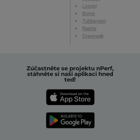
Losser
Borne
Tubbergen
Raalte
Steenwijk
Zúčastněte se projektu nPerf,
stáhněte si naši aplikaci hned
teď!