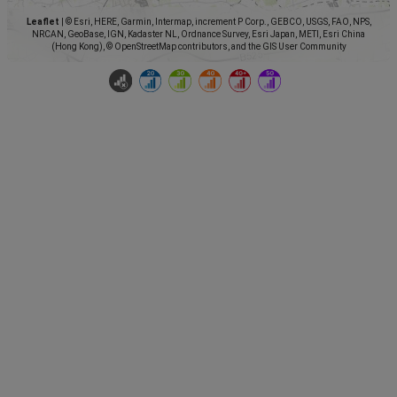
Leaflet
|
© Esri, HERE, Garmin, Intermap, increment P Corp., GEBCO, USGS, FAO, NPS,
NRCAN, GeoBase, IGN, Kadaster NL, Ordnance Survey, Esri Japan, METI, Esri China
(Hong Kong), © OpenStreetMap contributors, and the GIS User Community