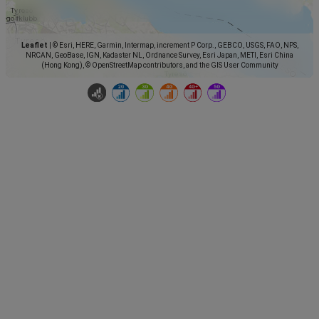
Leaflet
|
© Esri, HERE, Garmin, Intermap, increment P Corp., GEBCO, USGS, FAO, NPS,
NRCAN, GeoBase, IGN, Kadaster NL, Ordnance Survey, Esri Japan, METI, Esri China
(Hong Kong), © OpenStreetMap contributors, and the GIS User Community