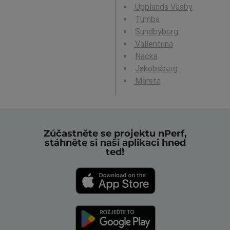
Upplands Väsby
Tumba
Sundbyberg
Vallentuna
Nacka
Jakobsberg
Märsta
Zúčastněte se projektu nPerf,
stáhněte si naši aplikaci hned
teď!