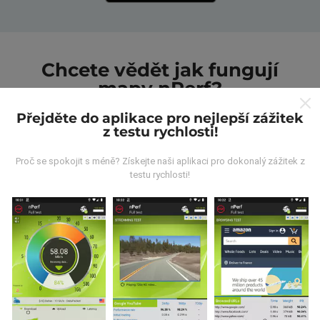
Chcete vědět jak fungují
mapy nPerf?
Přejděte do aplikace pro nejlepší zážitek
z testu rychlosti!
Proč se spokojit s méně? Získejte naši aplikaci pro dokonalý zážitek z
testu rychlosti!
Odkud pocházejí data?
Data jsou shromažďována z testů prováděných
uživateli aplikace nPerf. Jedná se o testy prováděné v
reálných podmínkách přímo v terénu. Pokud se chcete
také zapojit, stáhněte si do svého smartphonu
aplikaci nPerf.
Čím více údajů bude, tím komplexnější
budou mapy!