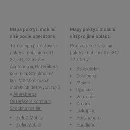
Mapa pokrytí mobilní
Mapy pokrytí mobilní
sítě podle operátora
sítí pro jiné oblasti
Tato mapa představuje
Podívejte se také na
pokrytí mobilních sítí
pokrytí mobilní sítě 3G /
2G, 3G, 4G a 5G v
4G / 5G v
:
Akersberga, Österåkers
Stockholm
kommun, Stockholms
Göteborg
län . Viz také: mapa
Malmö
mobilních datových toků
Uppsala
v
Akersberga,
Västerås
Österåkers kommun,
Örebro
Stockholms län
.
Linköping
Tele2 Mobile
Helsingborg
Telia Mobile
Huddinge