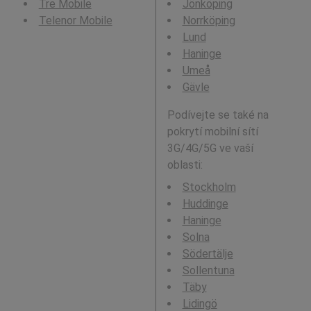
Tre Mobile
Jönköping
Telenor Mobile
Norrköping
Lund
Haninge
Umeå
Gävle
Podívejte se také na
pokrytí mobilní sítí
3G/4G/5G ve vaší
oblasti:
Stockholm
Huddinge
Haninge
Solna
Södertälje
Sollentuna
Täby
Lidingö