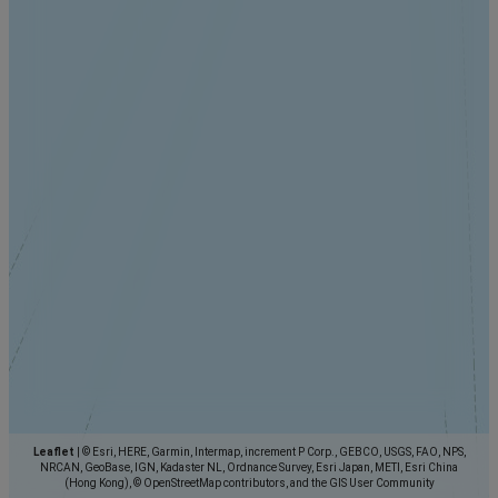
Leaflet
|
© Esri, HERE, Garmin, Intermap, increment P Corp., GEBCO, USGS, FAO, NPS,
NRCAN, GeoBase, IGN, Kadaster NL, Ordnance Survey, Esri Japan, METI, Esri China
(Hong Kong), © OpenStreetMap contributors, and the GIS User Community