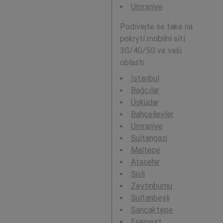
Umraniye
Podívejte se také na
pokrytí mobilní sítí
3G/4G/5G ve vaší
oblasti:
İstanbul
Bağcılar
Üsküdar
Bahçelievler
Umraniye
Sultangazi
Maltepe
Ataşehir
Şişli
Zeytinburnu
Sultanbeyli
Sancaktepe
Esenyurt