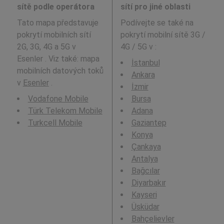
sítě podle operátora
sítí pro jiné oblasti
Tato mapa představuje
Podívejte se také na
pokrytí mobilních sítí
pokrytí mobilní sítě 3G /
2G, 3G, 4G a 5G v
4G / 5G v
:
Esenler . Viz také: mapa
İstanbul
mobilních datových toků
Ankara
v
Esenler
.
İzmir
Vodafone Mobile
Bursa
Türk Telekom Mobile
Adana
Turkcell Mobile
Gaziantep
Konya
Çankaya
Antalya
Bağcılar
Diyarbakır
Kayseri
Üsküdar
Bahçelievler