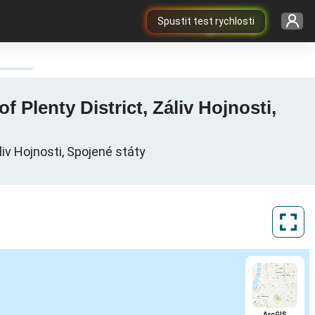
Spustit test rychlosti
 Plenty District, Záliv Hojnosti,
liv Hojnosti, Spojené státy
ArcGIS