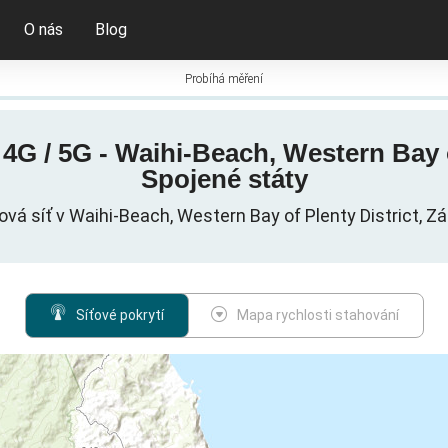
O nás
Blog
Probíhá měření
G / 5G - Waihi-Beach, Western Bay of
Spojené státy
vá síť v Waihi-Beach, Western Bay of Plenty District, Zá
Síťové pokrytí
Mapa rychlosti stahování