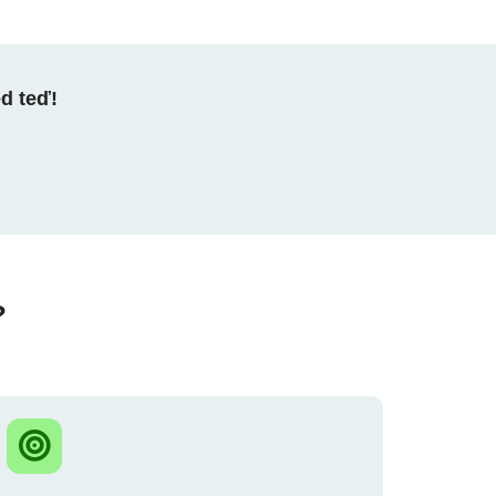
ed teď!
?