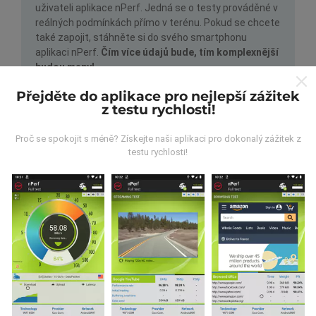
uživateli aplikace nPerf. Jedná se o testy prováděné v
reálných podmínkách přímo v terénu. Pokud se chcete
také zapojit, stáhněte si do svého smartphonu
aplikaci nPerf.
Čím více údajů bude, tím komplexnější
budou mapy!
Přejděte do aplikace pro nejlepší zážitek
z testu rychlosti!
Proč se spokojit s méně? Získejte naši aplikaci pro dokonalý zážitek z
testu rychlosti!
Jak probíhá aktualizace?
Mapy pokrytí sítě jsou každou hodinu automaticky
aktualizovány robotem. Rychlostní mapy jsou
aktualizovány každých 15 minut
. Data jsou
zobrazena po dobu dvou let. Po dvou letech jsou
nejstarší data z map odstraňována jednou měsíčně.