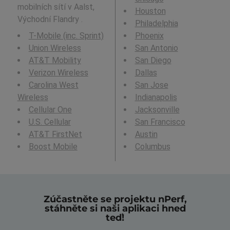
mobilních sítí v Aalst,
Houston
Východní Flandry .
Philadelphia
T-Mobile (inc. Sprint)
Phoenix
Union Wireless
San Antonio
AT&T Mobility
San Diego
Verizon Wireless
Dallas
Carolina West
San Jose
Wireless
Indianapolis
Cellular One
Jacksonville
U.S. Cellular
San Francisco
AT&T FirstNet
Austin
Boost Mobile
Columbus
Zúčastněte se projektu nPerf,
stáhněte si naši aplikaci hned
teď!