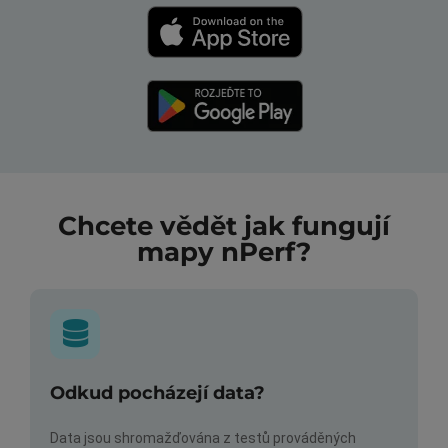
Chcete vědět jak fungují
mapy nPerf?
Odkud pocházejí data?
Data jsou shromažďována z testů prováděných