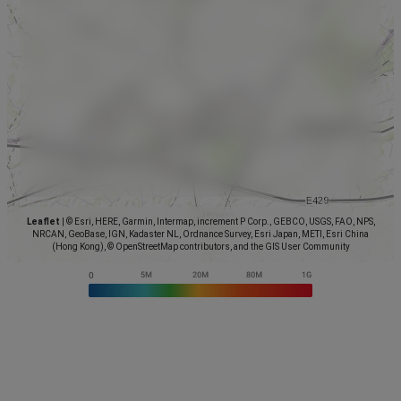
Leaflet
|
© Esri, HERE, Garmin, Intermap, increment P Corp., GEBCO, USGS, FAO, NPS,
NRCAN, GeoBase, IGN, Kadaster NL, Ordnance Survey, Esri Japan, METI, Esri China
(Hong Kong), © OpenStreetMap contributors, and the GIS User Community