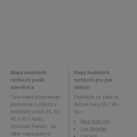
Mapa mobilních
Mapy mobilních
rychlostí podle
rychlostí pro jiné
operátora
oblasti
Tato mapa představuje
Podívejte se také na
přenosové rychlosti v
datové toky 3G / 4G /
mobilních sítích 2G, 3G,
5G v
:
4G a 5G v Aalst,
New York City
Východní Flandry . Viz
Los Angeles
také: mapa pokrytí
Chicago