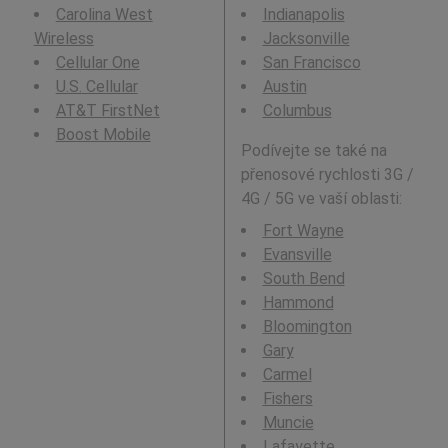
Carolina West
Indianapolis
Wireless
Jacksonville
Cellular One
San Francisco
U.S. Cellular
Austin
AT&T FirstNet
Columbus
Boost Mobile
Podívejte se také na
přenosové rychlosti 3G /
4G / 5G ve vaší oblasti:
Fort Wayne
Evansville
South Bend
Hammond
Bloomington
Gary
Carmel
Fishers
Muncie
Lafayette