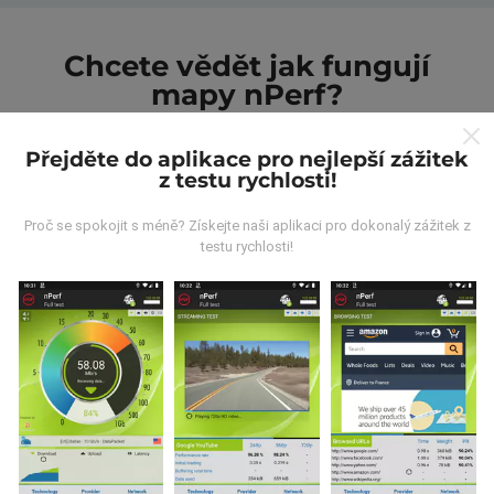
Chcete vědět jak fungují
mapy nPerf?
Přejděte do aplikace pro nejlepší zážitek
z testu rychlosti!
Proč se spokojit s méně? Získejte naši aplikaci pro dokonalý zážitek z
Odkud pocházejí data?
testu rychlosti!
Data jsou shromažďována z testů prováděných
uživateli aplikace nPerf. Jedná se o testy prováděné v
reálných podmínkách přímo v terénu. Pokud se chcete
také zapojit, stáhněte si do svého smartphonu
aplikaci nPerf.
Čím více údajů bude, tím komplexnější
budou mapy!