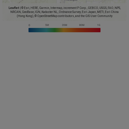
Leaflet
|
© Esri, HERE, Garmin, Intermap, increment P Corp., GEBCO, USGS, FAO, NPS,
NRCAN, GeoBase, IGN, Kadaster NL, Ordnance Survey, Esri Japan, METI, Esri China
(Hong Kong), © OpenStreetMap contributors, and the GIS User Community