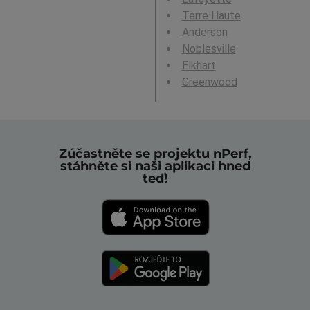
Terre Haute
Anderson
Noblesville
Elkhart
Greenwood
Zúčastněte se projektu nPerf,
stáhněte si naši aplikaci hned
teď!