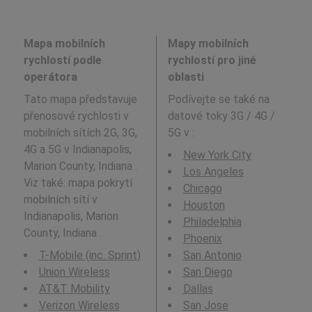
Mapa mobilních
Mapy mobilních
rychlostí podle
rychlostí pro jiné
operátora
oblasti
Tato mapa představuje
Podívejte se také na
přenosové rychlosti v
datové toky 3G / 4G /
mobilních sítích 2G, 3G,
5G v
:
4G a 5G v Indianapolis,
New York City
Marion County, Indiana .
Los Angeles
Viz také: mapa pokrytí
Chicago
mobilních sítí v
Houston
Indianapolis, Marion
Philadelphia
County, Indiana .
Phoenix
T-Mobile (inc. Sprint)
San Antonio
Union Wireless
San Diego
AT&T Mobility
Dallas
Verizon Wireless
San Jose