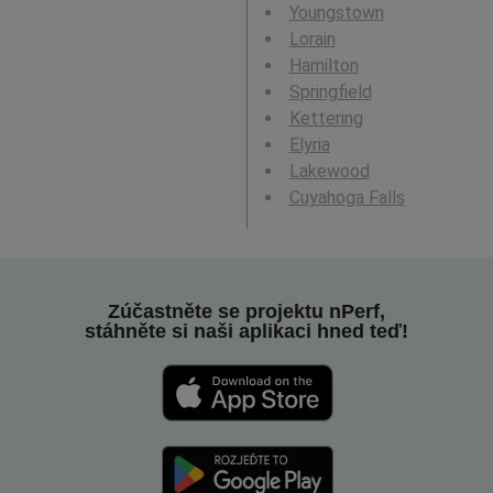
Youngstown
Lorain
Hamilton
Springfield
Kettering
Elyria
Lakewood
Cuyahoga Falls
Zúčastněte se projektu nPerf,
stáhněte si naši aplikaci hned teď!