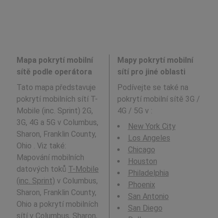
Mapa pokrytí mobilní
Mapy pokrytí mobilní
sítě podle operátora
sítí pro jiné oblasti
Tato mapa představuje
Podívejte se také na
pokrytí mobilních sítí T-
pokrytí mobilní sítě 3G /
Mobile (inc. Sprint) 2G,
4G / 5G v
:
3G, 4G a 5G v Columbus,
New York City
Sharon, Franklin County,
Los Angeles
Ohio . Viz také:
Chicago
Mapování mobilních
Houston
datových toků
T-Mobile
Philadelphia
(inc. Sprint)
v Columbus,
Phoenix
Sharon, Franklin County,
San Antonio
Ohio a pokrytí mobilních
San Diego
sítí v Columbus, Sharon,