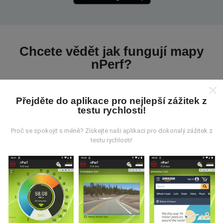
Chcete vědět jak fungují mapy
nPerf?
Přejděte do aplikace pro nejlepší zážitek z
testu rychlosti!
Proč se spokojit s méně? Získejte naši aplikaci pro dokonalý zážitek z
Odkud pocházejí data?
testu rychlosti!
Data jsou shromažďována z testů prováděných
uživateli aplikace nPerf. Jedná se o testy prováděné v
reálných podmínkách přímo v terénu. Pokud se chcete
také zapojit, stáhněte si do svého smartphonu
aplikaci nPerf.
Čím více údajů bude, tím komplexnější
budou mapy!