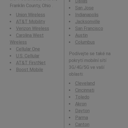
Dallas
Franklin County, Ohio .
San Jose
Union Wireless
Indianapolis
AT&T Mobility
Jacksonville
Verizon Wireless
San Francisco
Carolina West
Austin
Wireless
Columbus
Cellular One
Podívejte se také na
U.S. Cellular
pokrytí mobilní sítí
AT&T FirstNet
3G/4G/5G ve vaší
Boost Mobile
oblasti:
Cleveland
Cincinnati
Toledo
Akron
Dayton
Parma
Canton