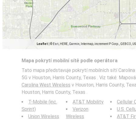
Leaflet
|
© Esri, HERE, Garmin, Intermap, increment P Corp., GEBCO, U
Mapa pokrytí mobilní sítě podle operátora
Tato mapa představuje pokrytí mobilních sítí Carolina
5G v Houston, Harris County, Texas . Viz také: Mapov
Carolina West Wireless
v Houston, Harris County, Texas
Houston, Harris County, Texas .
T-Mobile (inc.
AT&T Mobility
Cellular
Sprint)
Verizon
U.S. Cell
Union Wireless
Wireless
AT&T Fi