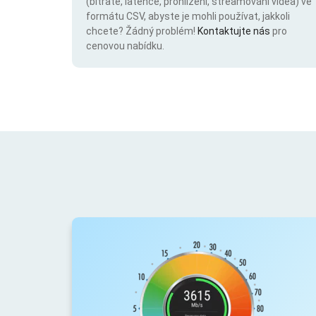
(bitrate, latence, prohlížení, streamování videa) ve
formátu CSV, abyste je mohli používat, jakkoli
chcete? Žádný problém!
Kontaktujte nás
pro
cenovou nabídku.