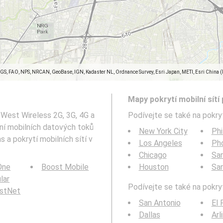
SGS, FAO, NPS, NRCAN, GeoBase, IGN, Kadaster NL, Ordnance Survey, Esri Japan, METI, Esri China 
Mapy pokrytí mobilní sítí 
 West Wireless 2G, 3G, 4G a
Podívejte se také na pokryt
ání mobilních datových toků
New York City
Phi
 a pokrytí mobilních sítí v
Los Angeles
Ph
Chicago
San
 One
Boost Mobile
Houston
Sa
ular
Podívejte se také na pokryt
rstNet
San Antonio
El 
Dallas
Arl