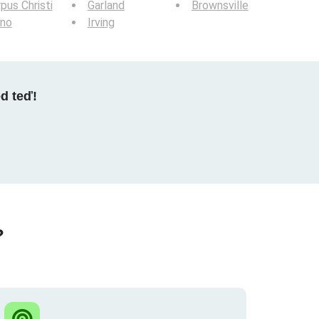
pus Christi
Garland
Brownsville
ano
Irving
ed teď!
?