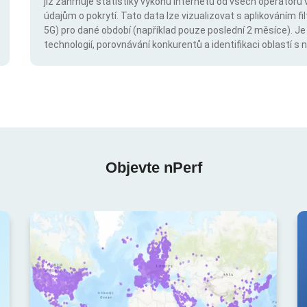
již zahrnuje statistiky výkonu internetu od všech operátorů 
údajům o pokrytí. Tato data lze vizualizovat s aplikováním fil
5G) pro dané období (například pouze poslední 2 měsíce). Je
technologií, porovnávání konkurentů a identifikaci oblastí 
Objevte nPerf