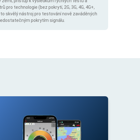
v zemi, přístup k výsledkům rychlých testů a
trů pro technologie (bez pokrytí, 2G, 3G, 4G, 4G+,
 to skvělý nástroj pro testování nově zaváděných
s nedostatečným pokrytím signálu.