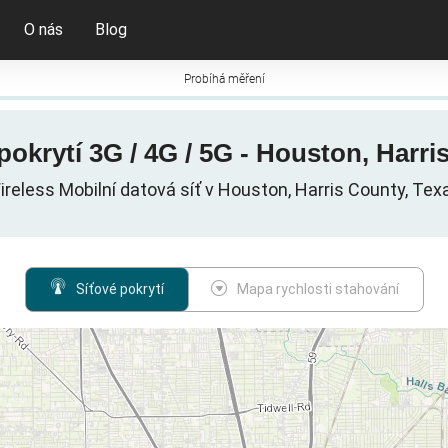
O nás
Blog
Probíhá měření
krytí 3G / 4G / 5G - Houston, Harri
reless Mobilní datová síť v Houston, Harris County, Tex
Síťové pokrytí
Mapa rychlosti stahování