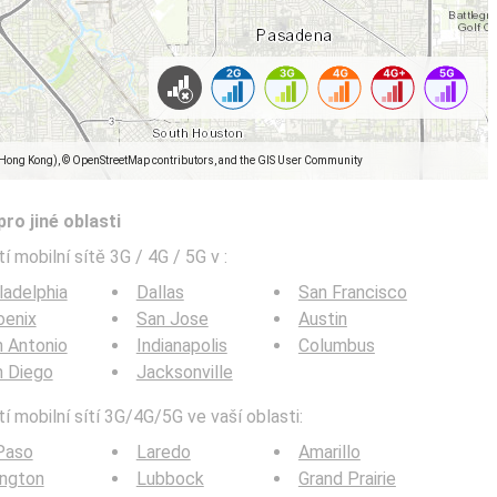
(Hong Kong), © OpenStreetMap contributors, and the GIS User Community
pro jiné oblasti
í mobilní sítě 3G / 4G / 5G v
:
ladelphia
Dallas
San Francisco
oenix
San Jose
Austin
 Antonio
Indianapolis
Columbus
n Diego
Jacksonville
í mobilní sítí 3G/4G/5G ve vaší oblasti:
Paso
Laredo
Amarillo
ington
Lubbock
Grand Prairie