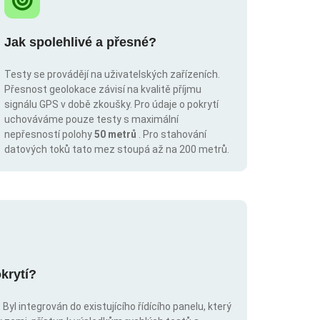
Jak spolehlivé a přesné?
Testy se provádějí na uživatelských zařízeních.
Přesnost geolokace závisí na kvalitě příjmu
signálu GPS v době zkoušky. Pro údaje o pokrytí
uchováváme pouze testy s maximální
nepřesností polohy
50 metrů
. Pro stahování
datových toků tato mez stoupá až na 200 metrů.
krytí?
Byl integrován do existujícího řídícího panelu, který