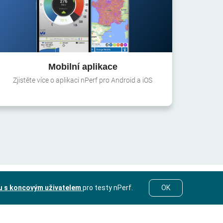
Mobilní aplikace
Zjistěte více o aplikaci nPerf pro Android a iOS
u s koncovým uživatelem
pro testy nPerf.
OK