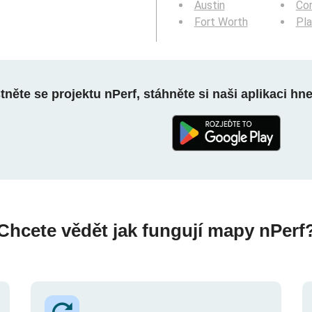
Austin
Cor
Fort Worth
Pl
něte se projektu nPerf, stáhněte si naši aplikaci hn
Chcete vědět jak fungují mapy nPerf