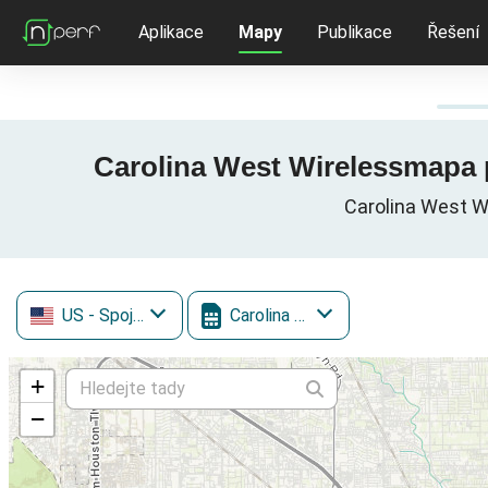
Aplikace
Mapy
Publikace
Řešení
Carolina West Wirelessmapa po
Carolina West Wi
US
- Spojené státy
Carolina West Wireless
+
−