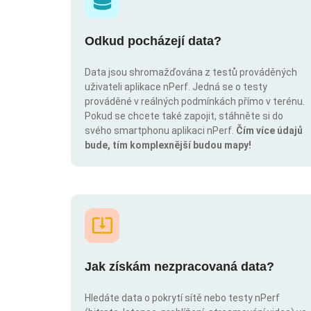
Odkud pocházejí data?
Data jsou shromažďována z testů prováděných
uživateli aplikace nPerf. Jedná se o testy
prováděné v reálných podmínkách přímo v terénu.
Pokud se chcete také zapojit, stáhněte si do
svého smartphonu aplikaci nPerf.
Čím více údajů
bude, tím komplexnější budou mapy!
Jak získám nezpracovaná data?
Hledáte data o pokrytí sítě nebo testy nPerf