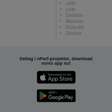
Junín
Luján
Campana
Necochea
Punta Alta
Chivilcoy
Deltag i nPerf-projektet, download
vores app nu!