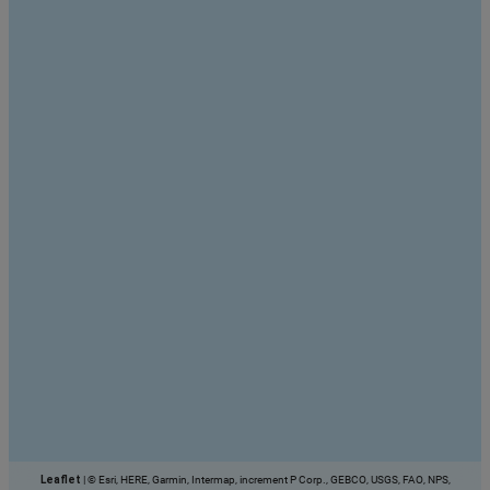
Leaflet
|
© Esri, HERE, Garmin, Intermap, increment P Corp., GEBCO, USGS, FAO, NPS,