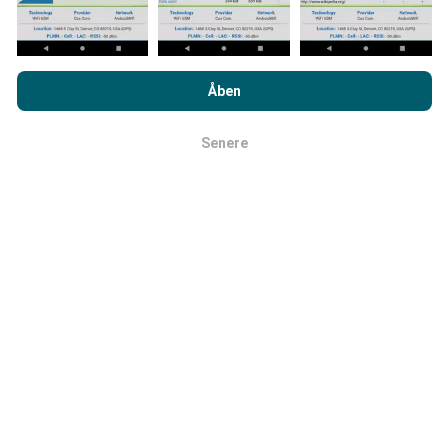
Ved at browse nPerf.com accepterer du vores
politik om
Hvordan foretages opdateringer?
beskyttelse af personlige oplysninger og cookies
samt vores
Åben
nPerf-test
slutbrugerlicensaftale
.
Netværksdækningskort opdateres automatisk af en bot
Senere
hver time. Hastighedskort opdateres
hvert 15. minut
.
Okay
Data vises i to år. Efter to år fjernes de ældste data fra
kortene en gang om måneden.
Hvor pålidelig og nøjagtig er det?
Tests udføres på brugernes enheder.
Geolocationpræcision afhænger af
modtagelseskvaliteten af GPS-signalet på