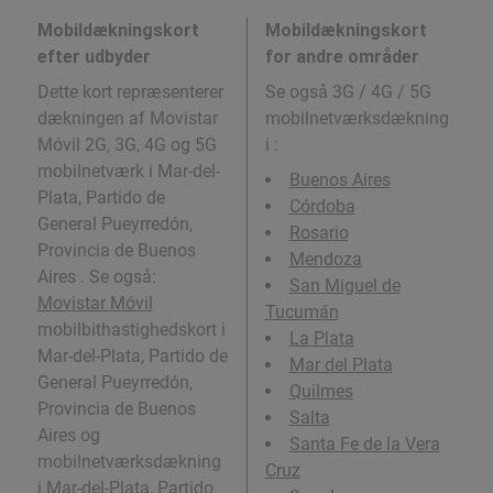
Mobildækningskort
Mobildækningskort
efter udbyder
for andre områder
Dette kort repræsenterer
Se også 3G / 4G / 5G
dækningen af Movistar
mobilnetværksdækning
Móvil 2G, 3G, 4G og 5G
i
:
mobilnetværk i Mar-del-
Buenos Aires
Plata, Partido de
Córdoba
General Pueyrredón,
Rosario
Provincia de Buenos
Mendoza
Aires . Se også:
San Miguel de
Movistar Móvil
Tucumán
mobilbithastighedskort i
La Plata
Mar-del-Plata, Partido de
Mar del Plata
General Pueyrredón,
Quilmes
Provincia de Buenos
Salta
Aires og
Santa Fe de la Vera
mobilnetværksdækning
Cruz
i Mar-del-Plata, Partido