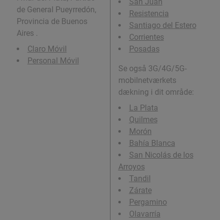
San Juan
de General Pueyrredón,
Resistencia
Provincia de Buenos
Santiago del Estero
Aires .
Corrientes
Claro Móvil
Posadas
Personal Móvil
Se også 3G/4G/5G-
mobilnetværkets
dækning i dit område:
La Plata
Quilmes
Morón
Bahía Blanca
San Nicolás de los
Arroyos
Tandil
Zárate
Pergamino
Olavarría