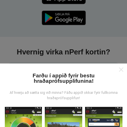
Hvernig virka nPerf kortin?
Farðu í appið fyrir bestu
hraðaprófsupplifunina!
Hvar verða gögnin til?
Af hverju að sætta sig við minna? Fáðu appið okkar fyrir fullkomna
hraðaprófsupplifun!
Gögnum er safnað saman af notendum sem gera
prófanir með nPerf appinu. Þetta eru prófanir sem eru
framkvæmdar við raunverulegar aðstæður, úti í
mörkinni. Ef þú vilt taka þátt þá er það eina sem þarf