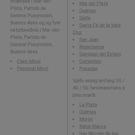
bitahraða í Mar-del-
Mar del Plata
Plata, Partido de
Quilmes
General Pueyrredón,
Salta
Buenos Aires og og fyrir
Santa Fe de la Vera
netútbreiðslu í Mar-del-
Cruz
Plata, Partido de
San Juan
General Pueyrredón,
Resistencia
Buenos Aires.
Santiago del Estero
Claro Móvil
Corrientes
Personal Móvil
Posadas
Sjáðu einnig umfang 3G /
4G / 5G farsímanetsins á
þínu svæði:
La Plata
Quilmes
Morón
Bahía Blanca
San Nicolás de los