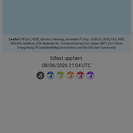
Leaflet
|
© Esri, HERE, Garmin, Intermap, increment P Corp., GEBCO, USGS, FAO, NPS,
NRCAN, GeoBase, IGN, Kadaster NL, Ordnance Survey, Esri Japan, METI, Esri China
(Hong Kong), © OpenStreetMap contributors, and the GIS User Community
Síðast uppfært:
08/06/2026 21:04 UTC