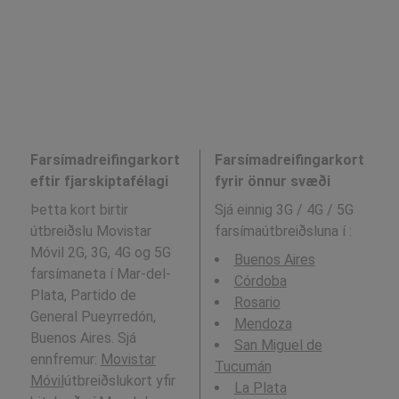
Farsímadreifingarkort
Farsímadreifingarkort
eftir fjarskiptafélagi
fyrir önnur svæði
Þetta kort birtir
Sjá einnig 3G / 4G / 5G
útbreiðslu Movistar
farsímaútbreiðsluna í
:
Móvil 2G, 3G, 4G og 5G
Buenos Aires
farsímaneta í Mar-del-
Córdoba
Plata, Partido de
Rosario
General Pueyrredón,
Mendoza
Buenos Aires. Sjá
San Miguel de
ennfremur:
Movistar
Tucumán
Móvil
útbreiðslukort yfir
La Plata