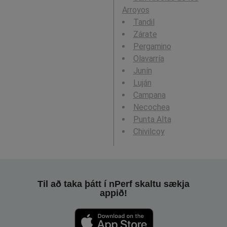
Arroyos
Tandil
Zárate
Pergamino
Olavarría
Junín
Luján
Campana
Necochea
Punta Alta
Chivilcoy
Til að taka þátt í nPerf skaltu sækja
appið!