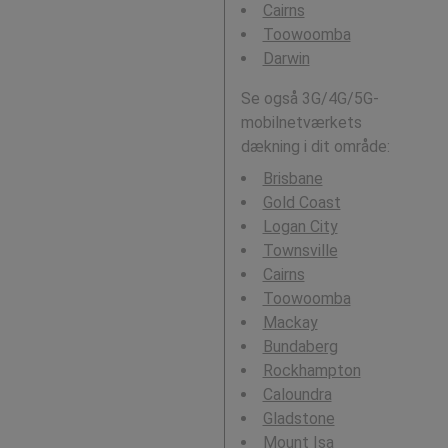
Cairns
Toowoomba
Darwin
Se også 3G/4G/5G-
mobilnetværkets
dækning i dit område:
Brisbane
Gold Coast
Logan City
Townsville
Cairns
Toowoomba
Mackay
Bundaberg
Rockhampton
Caloundra
Gladstone
Mount Isa