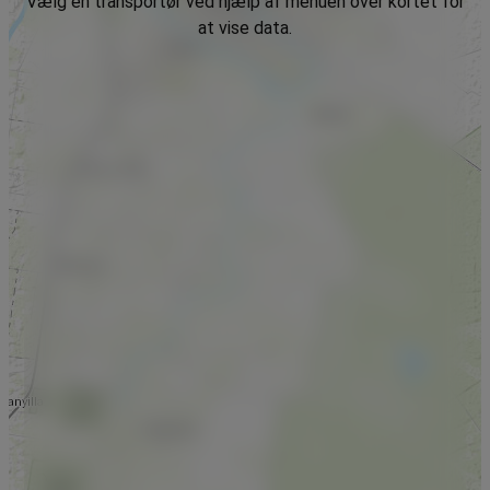
Vælg en transportør ved hjælp af menuen over kortet for
at vise data.