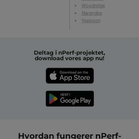
Woodridge
Narangba
Yeppoon
Deltag i nPerf-projektet,
download vores app nu!
Hvordan fungerer nPerf-