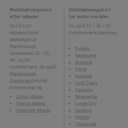
Mobildækningskort
Mobildækningskort
efter udbyder
for andre områder
Dette kort
Se også 3G / 4G / 5G
repræsenterer
mobilnetværksdækning i
dækningen af
:
Maryborough,
Sydney
Queensland 2G-, 3G-,
Melbourne
4G- og 5G-
Brisbane
mobilnetværk. Se også:
Perth
Maryborough,
Adelaide
Queensland
mobile
Gold Coast
bitrates map og.
Canberra
Optus Mobile
Newcastle
Telstra Mobile
Logan City
Vodafone Mobile
Geelong
Hobart
Townsville