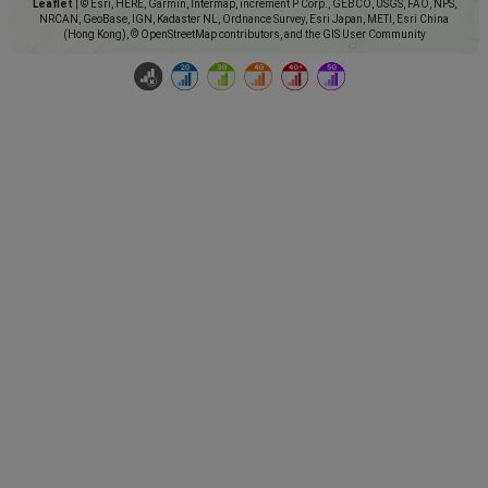
Leaflet
|
© Esri, HERE, Garmin, Intermap, increment P Corp., GEBCO, USGS, FAO, NPS,
NRCAN, GeoBase, IGN, Kadaster NL, Ordnance Survey, Esri Japan, METI, Esri China
(Hong Kong), © OpenStreetMap contributors, and the GIS User Community