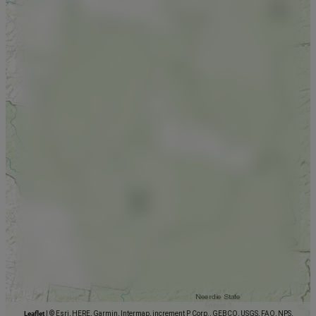
Leaflet
|
© Esri, HERE, Garmin, Intermap, increment P Corp., GEBCO, USGS, FAO, NPS,