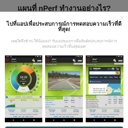
แผนที่ nPerf ทำงานอย่างไร?
ไปที่แอปเพื่อประสบการณ์การทดสอบความเร็วที่ดี
ที่สุด!
เหตุใดจึงชำระให้น้อยลง? รับแอปของเราเพื่อสัมผัสประสบการณ์การ
ทดสอบความเร็วขั้นสุดยอด!
ข้อมูลมาจากไหน?
ข้อมูลนี้ถูกรวบรวมจากการทดสอบที่ดำเนินการโดยผู้ใช้
งานแอพ nPerf เป็นการทดสอบที่ทำในสภาพการใช้งาน
จริง ในจุดที่ทดสอบ ถ้าคุณอยากมีส่วนร่วม เพียงคุณดาวน์
โหลดแอพ nPerf ลงในสมาร์ทโฟนของคุณ
ยิ่งได้ข้อมูล
มากขึ้นเท่าไหร่ แผนที่ที่ได้ก็ยิ่งสมบูรณ์มากขึ้น!