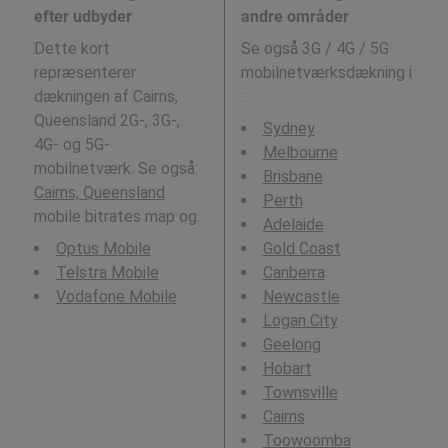
efter udbyder
andre områder
Dette kort
Se også 3G / 4G / 5G
repræsenterer
mobilnetværksdækning i
dækningen af Cairns,
:
Queensland 2G-, 3G-,
Sydney
4G- og 5G-
Melbourne
mobilnetværk. Se også:
Brisbane
Cairns, Queensland
Perth
mobile bitrates map og.
Adelaide
Optus Mobile
Gold Coast
Telstra Mobile
Canberra
Vodafone Mobile
Newcastle
Logan City
Geelong
Hobart
Townsville
Cairns
Toowoomba