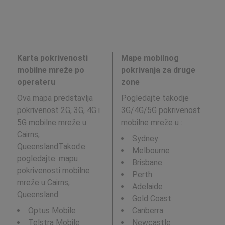
Karta pokrivenosti
Mape mobilnog
mobilne mreže po
pokrivanja za druge
operateru
zone
Ova mapa predstavlja
Pogledajte takodje
pokrivenost 2G, 3G, 4G i
3G/4G/5G pokrivenost
5G mobilne mreže u
mobilne mreže u
:
Cairns,
Sydney
QueenslandTakođe
Melbourne
pogledajte: mapu
Brisbane
pokrivenosti mobilne
Perth
mreže u
Cairns,
Adelaide
Queensland
.
Gold Coast
Optus Mobile
Canberra
Telstra Mobile
Newcastle