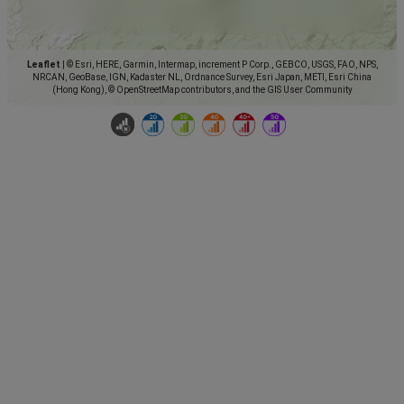
Leaflet
|
© Esri, HERE, Garmin, Intermap, increment P Corp., GEBCO, USGS, FAO, NPS,
NRCAN, GeoBase, IGN, Kadaster NL, Ordnance Survey, Esri Japan, METI, Esri China
(Hong Kong), © OpenStreetMap contributors, and the GIS User Community