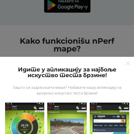
Kako funkcionišu nPerf
mape?
Идите у апликацију за најбоље
искуство теста брзине!
Зашто се задовољити мање? Набавите нашу апликацију за
Odakle dolaze podaci?
врхунско искуство теста брзине!
Podaci se prikupljaju od testova koje vrši korisnici
aplikacije nPerf. To su testovi koji se sprovode u
realnim uslovima, direktno na terenu. Ako želite da se
angažujete, sve što treba da uradite je da preuzmete
aplikaciju nPerf na smartphone uređaj.
što više