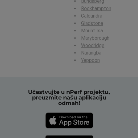
Bundaberg
Rockhampton
Caloundra
Gladstone
Mount Isa
Maryborough
Woodridge
Narangba
Yeppoon
Učestvujte u nPerf projektu,
preuzmite našu aplikaciju
odmah!