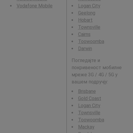
Vodafone Mobile
Logan City
Geelong
Hobart
Townsville
Cairns
Toowoomba
Darwin
Погледајте и
покривеност мобилне
мреже 3G / 4G / 5G у
вашем подручју:
Brisbane
Gold Coast
Logan City
Townsville
Toowoomba
Mackay