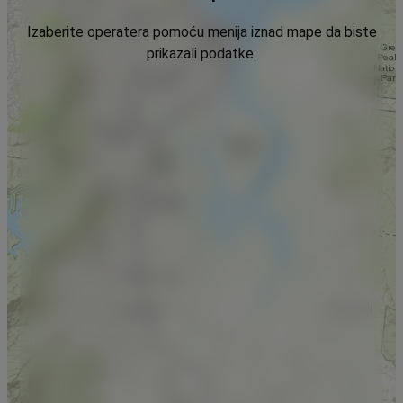
Izaberite operatera pomoću menija iznad mape da biste
prikazali podatke.