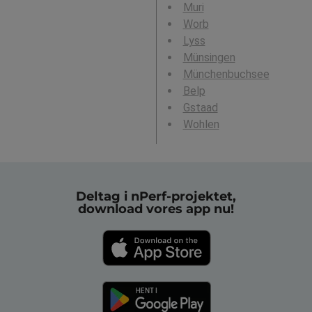
Muri
Worb
Lyss
Münsingen
Münchenbuchsee
Belp
Gstaad
Wohlen
Deltag i nPerf-projektet,
download vores app nu!