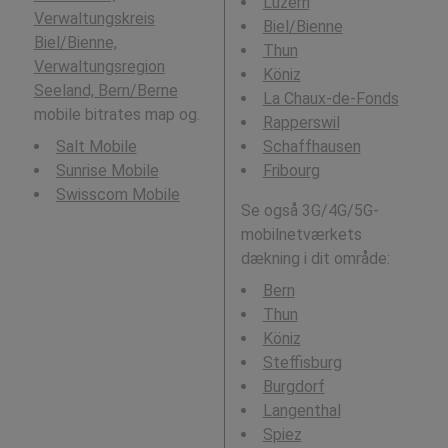
Luzern
Verwaltungskreis
Biel/Bienne
Biel/Bienne,
Thun
Verwaltungsregion
Köniz
Seeland, Bern/Berne
La Chaux-de-Fonds
mobile bitrates map og.
Rapperswil
Salt Mobile
Schaffhausen
Sunrise Mobile
Fribourg
Swisscom Mobile
Se også 3G/4G/5G-
mobilnetværkets
dækning i dit område:
Bern
Thun
Köniz
Steffisburg
Burgdorf
Langenthal
Spiez