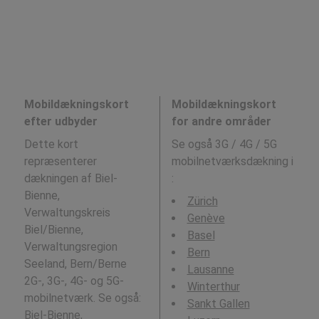
Mobildækningskort
Mobildækningskort
efter udbyder
for andre områder
Dette kort
Se også 3G / 4G / 5G
repræsenterer
mobilnetværksdækning i
dækningen af Biel-
:
Bienne,
Zürich
Verwaltungskreis
Genève
Biel/Bienne,
Basel
Verwaltungsregion
Bern
Seeland, Bern/Berne
Lausanne
2G-, 3G-, 4G- og 5G-
Winterthur
mobilnetværk. Se også:
Sankt Gallen
Biel-Bienne,