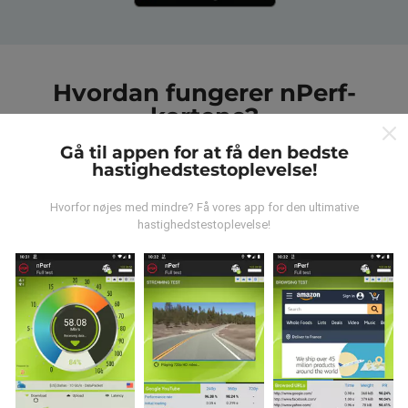
Hvordan fungerer nPerf-
kortene?
Gå til appen for at få den bedste
hastighedstestoplevelse!
Hvorfor nøjes med mindre? Få vores app for den ultimative
hastighedstestoplevelse!
Hvor kommer dataene fra?
Data indsamles fra test udført af brugere af nPerf-
appen. Dette er tests, der udføres under reelle
forhold, direkte i marken. Hvis du også gerne vil
engagere dig, er alt hvad du skal gøre at downloade
nPerf-appen til din smartphone.
Jo flere data der er,
jo mere omfattende vil kortene være!