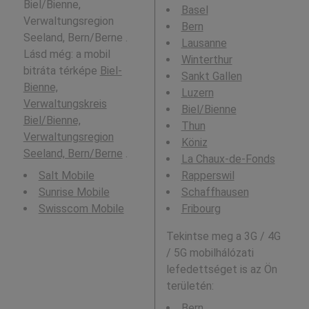
Biel/Bienne,
Basel
Verwaltungsregion
Bern
Seeland, Bern/Berne .
Lausanne
Lásd még: a mobil
Winterthur
bitráta térképe
Biel-
Sankt Gallen
Bienne,
Luzern
Verwaltungskreis
Biel/Bienne
Biel/Bienne,
Thun
Verwaltungsregion
Köniz
Seeland, Bern/Berne
.
La Chaux-de-Fonds
Salt Mobile
Rapperswil
Sunrise Mobile
Schaffhausen
Swisscom Mobile
Fribourg
Tekintse meg a 3G / 4G
/ 5G mobilhálózati
lefedettséget is az Ön
területén:
Bern