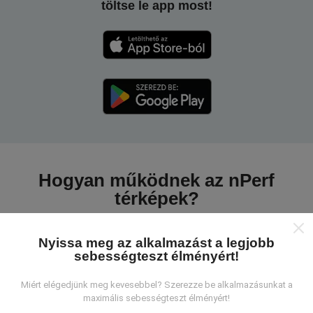
töltse le app most!
Hogyan működnek az nPerf
térképek?
Nyissa meg az alkalmazást a legjobb
sebességteszt élményért!
Miért elégedjünk meg kevesebbel? Szerezze be alkalmazásunkat a
Honnan származnak az adatok?
maximális sebességteszt élményért!