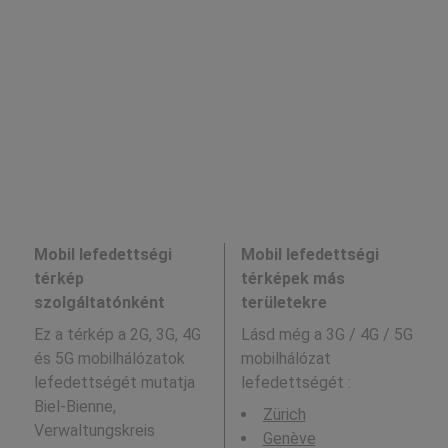
Mobil lefedettségi
Mobil lefedettségi
térkép
térképek más
szolgáltatónként
területekre
Ez a térkép a 2G, 3G, 4G
Lásd még a
3G / 4G / 5G
és 5G mobilhálózatok
mobilhálózat
lefedettségét mutatja
lefedettségét :
Biel-Bienne,
Zürich
Verwaltungskreis
Genève