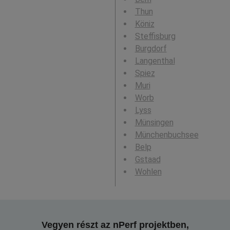
Thun
Köniz
Steffisburg
Burgdorf
Langenthal
Spiez
Muri
Worb
Lyss
Münsingen
Münchenbuchsee
Belp
Gstaad
Wohlen
Vegyen részt az nPerf projektben,