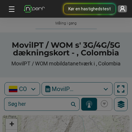
Kør en hastighedstest
Måling i gang
MovilPT / WOM s' 3G/4G/5G
dækningskort - , Colombia
MovilPT / WOM mobildatanetværk i , Colombia
CO
MovilPT / WOM
+