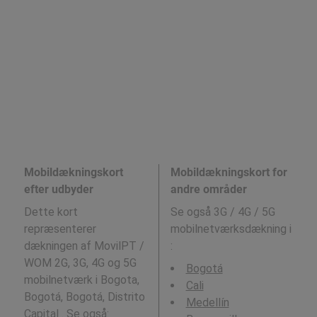
Mobildækningskort
Mobildækningskort for
efter udbyder
andre områder
Dette kort
Se også 3G / 4G / 5G
repræsenterer
mobilnetværksdækning i
dækningen af MovilPT /
:
WOM 2G, 3G, 4G og 5G
Bogotá
mobilnetværk i Bogota,
Cali
Bogotá, Bogotá, Distrito
Medellín
Capital . Se også: