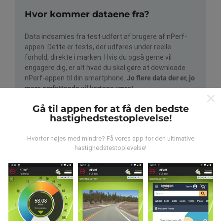
Hvor kommer dataene fra?
Data indsamles fra test udført af brugere af nPerf-
appen. Dette er tests, der udføres under reelle
forhold, direkte i marken. Hvis du også gerne vil
engagere dig, er alt hvad du skal gøre at downloade
nPerf-appen til din smartphone.
Jo flere data der er, jo
mere omfattende vil kortene være!
Gå til appen for at få den bedste
hastighedstestoplevelse!
Hvorfor nøjes med mindre? Få vores app for den ultimative
hastighedstestoplevelse!
Hvordan foretages opdateringer?
Netværksdækningskort opdateres automatisk af en
bot hver time. Hastighedskort opdateres
hvert 15.
minut
. Data vises i to år. Efter to år fjernes de ældste
data fra kortene en gang om måneden.