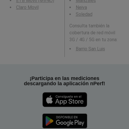
ETB Movil (MVNO)
Manizales
Claro Movil
Neiva
Soledad
Consulta también la
cobertura de red móvil
3G / 4G / 5G en tu zona:
Barrio San Luis
¡Participa en las mediciones
descargando la aplicación nPerf!