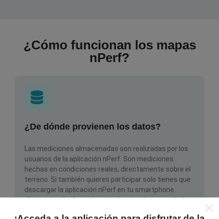
¿Cómo funcionan los mapas
nPerf?
¿De dónde provienen los datos?
Las mediciones almacenadas son realizadas por los
usuarios de la aplicación nPerf. Son mediciones
hechas en condiciones reales, directamente sobre el
terreno. Si también quieres participar solo tienes que
descargar la aplicación nPerf en tu smartphone.
¡Cuantos más datos haya, más completos serán los
mapas!
¡Acceda a la aplicación para disfrutar de la