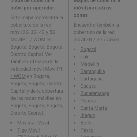
Mapa de cobertura
Mapas de cobertura
móvil por operador
móvil para otras
zonas
Este mapa representa la
cobertura de la red
Encuentra también la
móvil 2G, 3G, 4G y 5G
cobertura de la red
MovilPT / WOM en
móvil 3G / 4G / 5G en
:
Bogota, Bogotá, Bogotá,
Bogotá
Distrito Capital. Ver
Cali
también: el mapa de la
Medellín
velocidad móvil
MovilPT
Barranquilla
/ WOM
en Bogota,
Cartagena
Bogotá, Bogotá, Distrito
Cúcuta
Capital y de la cobertura
Bucaramanga
de las redes móviles en
Pereira
Bogota, Bogotá, Bogotá,
Santa Marta
Distrito Capital.
Ibagué
Movistar Movil
Bello
Tigo Movil
Pasto