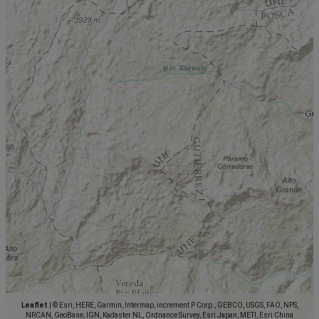
Leaflet
|
© Esri, HERE, Garmin, Intermap, increment P Corp., GEBCO, USGS, FAO, NPS,
NRCAN, GeoBase, IGN, Kadaster NL, Ordnance Survey, Esri Japan, METI, Esri China