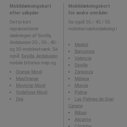
Mobildækningskort
Mobildækningskort
efter udbyder
for andre områder
Dette kort
Se også 3G / 4G / 5G
repræsenterer
mobilnetværksdækning i
dækningen af Sevilla,
:
Andalusien 2G-, 3G-, 4G-
Madrid
og 5G-mobilnetværk. Se
Barcelona
også:
Sevilla, Andalusien
Valencia
mobile bitrates map og.
Sevilla
Orange Movil
Zaragoza
MasOrange
Málaga
Movistar Movil
Murcia
Vodafone Movil
Palma
Digi
Las Palmas de Gran
Canaria
Bilbao
Alicante
Córdoba