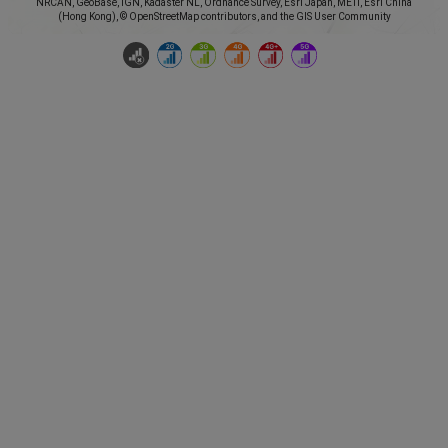
NRCAN, GeoBase, IGN, Kadaster NL, Ordnance Survey, Esri Japan, METI, Esri China
(Hong Kong), © OpenStreetMap contributors, and the GIS User Community