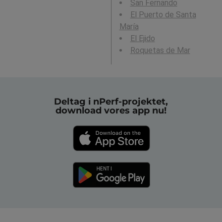
San Fernando
El Puerto de Santa
María
El Ejido
Roquetas de Mar
Deltag i nPerf-projektet,
download vores app nu!