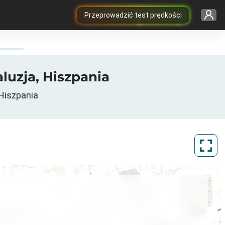
Przeprowadzić test prędkości
aluzja, Hiszpania
 Hiszpania
ArcGIS