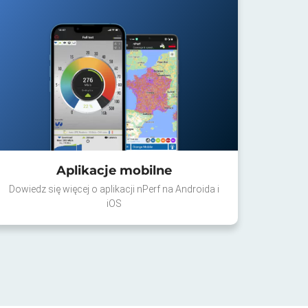
Aplikacje mobilne
Dowiedz się więcej o aplikacji nPerf na Androida i
iOS