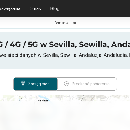
ozwiązania
O nas
Blog
Pomiar w toku
/ 4G / 5G w Sevilla, Sewilla, And
 sieci danych w Sevilla, Sewilla, Andaluzja, Andalucía,
Zasięg sieci
Prędkość pobierania