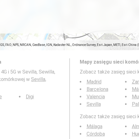
SGS, FAO, NPS, NRCAN, GeoBase, IGN, Kadaster NL, Ordnance Survey, Esri Japan, METI, Esri China 
a
Mapy zasięgu sieci komó
G i 5G w Sevilla, Sewilla,
Zobacz także zasięg sieci
i komórkowej w
Sevilla,
Madrid
Za
Barcelona
Má
e
Digi
Valencia
Mu
Sevilla
Pa
Zobacz także zasięg sieci 
Málaga
Alm
Córdoba
Hu