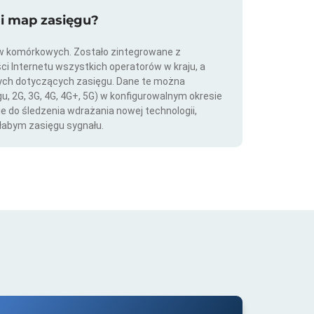
ji map zasięgu?
ów komórkowych. Zostało zintegrowane z
ści Internetu wszystkich operatorów w kraju, a
nych dotyczących zasięgu. Dane te można
gu, 2G, 3G, 4G, 4G+, 5G) w konfigurowalnym okresie
ie do śledzenia wdrażania nowej technologii,
łabym zasięgu sygnału.