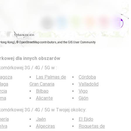
(Hong Kong), © OpenStreetMap contributors, and the GIS User Community
rkowej dla innych obszarów
 komórkowej 3G / 4G / 5G w
:
ragoza
Las Palmas de
Córdoba
laga
Gran Canaria
Valladolid
rcia
Bilbao
Vigo
lma
Alicante
Gijón
komórkowej 3G / 4G / 5G w Twojej okolicy:
ería
Jaén
El Ejido
elva
Algeciras
Roquetas de