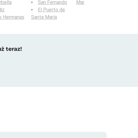
bella
San Fernando
Mar
iz
El Puerto de
s Hermanas
Santa María
ż teraz!