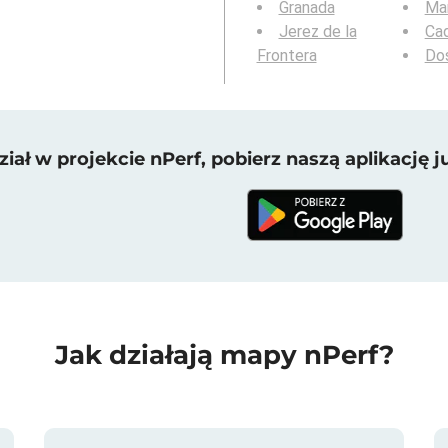
Granada
Mar
Jerez de la
Cad
Frontera
Do
iał w projekcie nPerf, pobierz naszą aplikację ju
Jak działają mapy nPerf?