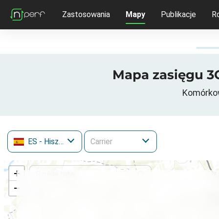
Zastosowania
Mapy
Publikacje
R
Mapa zasięgu 3G 
Komórkowe
ES
- Hiszpania
+
−