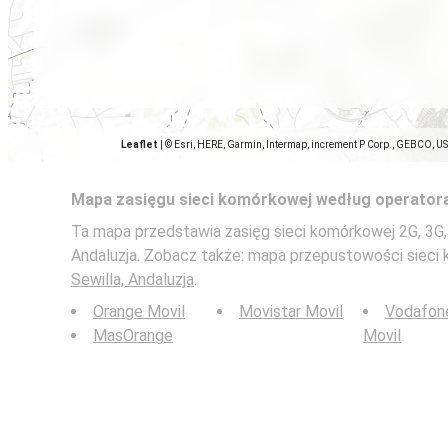
Leaflet
|
© Esri, HERE, Garmin, Intermap, increment P Corp., GEBCO, U
Mapa zasięgu sieci komórkowej według operator
Ta mapa przedstawia zasięg sieci komórkowej 2G, 3G, 4
Andaluzja. Zobacz także: mapa przepustowości siec
Sewilla, Andaluzja
.
Orange Movil
Movistar Movil
Vodafon
MasOrange
Movil