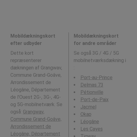
Mobildækningskort
Mobildækningskort
efter udbyder
for andre områder
Dette kort
Se også 3G / 4G / 5G
repræsenterer
mobilnetværksdækning i
dækningen af Grangwav,
:
Commune Grand-Goâve,
Port-au-Prince
Arrondissement de
Delmas 73
Léogâne, Département
Pétionville
de l'Ouest 2G-, 3G-, 4G-
Port-de-Paix
og 5G-mobilnetværk. Se
Jacmel
også:
Grangwav,
Okap
Commune Grand-Goâve,
Léogâne
Arrondissement de
Les Cayes
Léogâne, Département
Tigwav