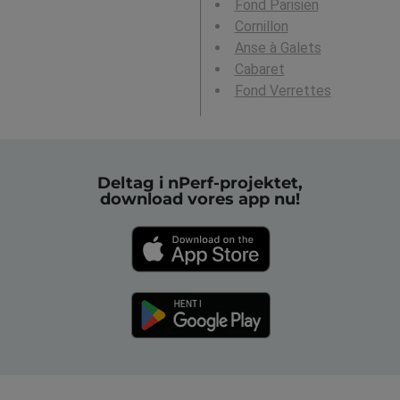
Fond Parisien
Cornillon
Anse à Galets
Cabaret
Fond Verrettes
Deltag i nPerf-projektet,
download vores app nu!