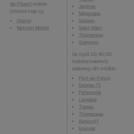
de l'Ouest
mobile
Jérémie
bitrates map og.
Miragoâne
Digicel
Gonayiv
Natcom Mobile
Saint-Marc
Thomazeau
Grangwav
Se også 3G/4G/5G-
mobilnetværkets
dækning i dit område:
Port-au-Prince
Delmas 73
Pétionville
Léogâne
Tigwav
Thomazeau
Kenscoff
Gressier