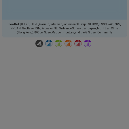
Leaflet
|
© Esri, HERE, Garmin, Intermap, increment P Corp., GEBCO, USGS, FAO, NPS,
NRCAN, GeoBase, IGN, Kadaster NL, Ordnance Survey, Esri Japan, METI, Esri China
(Hong Kong), © OpenStreetMap contributors, and the GIS User Community