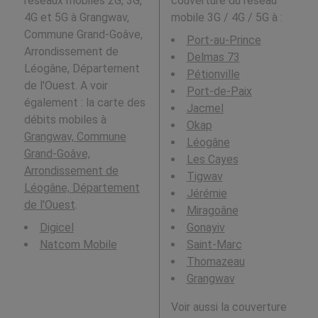
réseaux mobiles 2G, 3G,
couverture du réseau
4G et 5G à Grangwav,
mobile 3G / 4G / 5G à
:
Commune Grand-Goâve,
Port-au-Prince
Arrondissement de
Delmas 73
Léogâne, Département
Pétionville
de l'Ouest. A voir
Port-de-Paix
également : la carte des
Jacmel
débits mobiles à
Okap
Grangwav, Commune
Léogâne
Grand-Goâve,
Les Cayes
Arrondissement de
Tigwav
Léogâne, Département
Jérémie
de l'Ouest
.
Miragoâne
Digicel
Gonayiv
Natcom Mobile
Saint-Marc
Thomazeau
Grangwav
Voir aussi la couverture