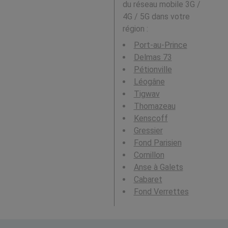
du réseau mobile 3G /
4G / 5G dans votre
région :
Port-au-Prince
Delmas 73
Pétionville
Léogâne
Tigwav
Thomazeau
Kenscoff
Gressier
Fond Parisien
Cornillon
Anse à Galets
Cabaret
Fond Verrettes