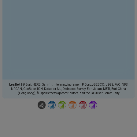
Leaflet
|
© Esri, HERE, Garmin, Intermap, increment P Corp., GEBCO, USGS, FAO, NPS,
NRCAN, GeoBase, IGN, Kadaster NL, Ordnance Survey, Esri Japan, METI, Esri China
(Hong Kong), © OpenStreetMap contributors, and the GIS User Community