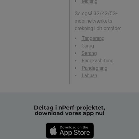
Malang
Se også 3G/4G/5G-
mobilnetværkets
dækning i dit område:
Tangerang
Curug
Serang
Rangkasbitung
Pandeglang
Labuan
Deltag i nPerf-projektet,
download vores app nu!