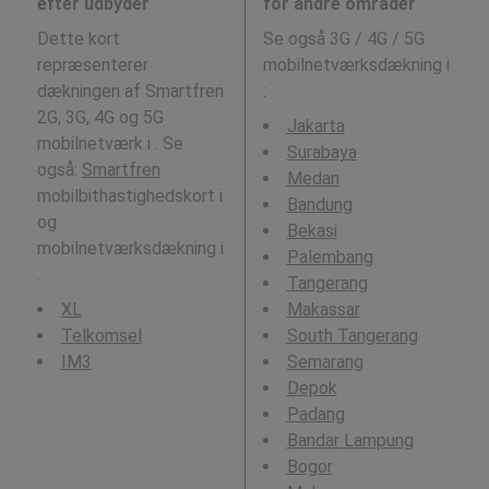
efter udbyder
for andre områder
Dette kort
Se også 3G / 4G / 5G
repræsenterer
mobilnetværksdækning i
dækningen af Smartfren
:
2G, 3G, 4G og 5G
Jakarta
mobilnetværk i . Se
Surabaya
også:
Smartfren
Medan
mobilbithastighedskort i
Bandung
og
Bekasi
mobilnetværksdækning i
Palembang
.
Tangerang
XL
Makassar
Telkomsel
South Tangerang
IM3
Semarang
Depok
Padang
Bandar Lampung
Bogor