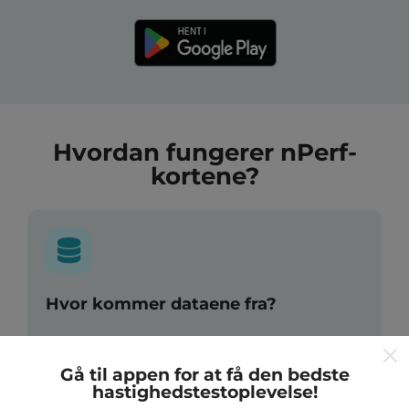
Hvordan fungerer nPerf-
kortene?
Hvor kommer dataene fra?
Data indsamles fra test udført af brugere af nPerf-
appen. Dette er tests, der udføres under reelle
Gå til appen for at få den bedste
forhold, direkte i marken. Hvis du også gerne vil
hastighedstestoplevelse!
engagere dig, er alt hvad du skal gøre at downloade