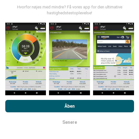
nPerf-appen til din smartphone.
Jo flere data der er,
Hvorfor nøjes med mindre? Få vores app for den ultimative
jo mere omfattende vil kortene være!
hastighedstestoplevelse!
Hvordan foretages opdateringer?
Netværksdækningskort opdateres automatisk af en
bot hver time. Hastighedskort opdateres
hvert 15.
minut
. Data vises i to år. Efter to år fjernes de ældste
data fra kortene en gang om måneden.
Ved at browse nPerf.com accepterer du vores
politik om
beskyttelse af personlige oplysninger og cookies
samt vores
Åben
nPerf-test
slutbrugerlicensaftale
.
Senere
Okay