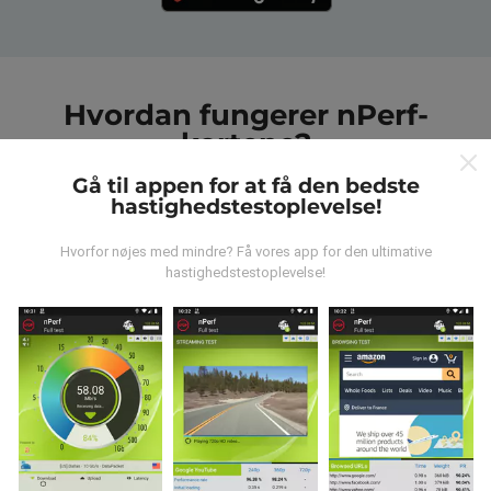
Hvordan fungerer nPerf-
kortene?
Gå til appen for at få den bedste
hastighedstestoplevelse!
Hvorfor nøjes med mindre? Få vores app for den ultimative
hastighedstestoplevelse!
Hvor kommer dataene fra?
Data indsamles fra test udført af brugere af nPerf-
appen. Dette er tests, der udføres under reelle
forhold, direkte i marken. Hvis du også gerne vil
engagere dig, er alt hvad du skal gøre at downloade
nPerf-appen til din smartphone.
Jo flere data der er,
jo mere omfattende vil kortene være!