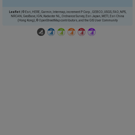
Leaflet
|
© Esri, HERE, Garmin, Intermap, increment P Corp., GEBCO, USGS, FAO, NPS,
NRCAN, GeoBase, IGN, Kadaster NL, Ordnance Survey, Esri Japan, METI, Esri China
(Hong Kong), © OpenStreetMap contributors, and the GIS User Community