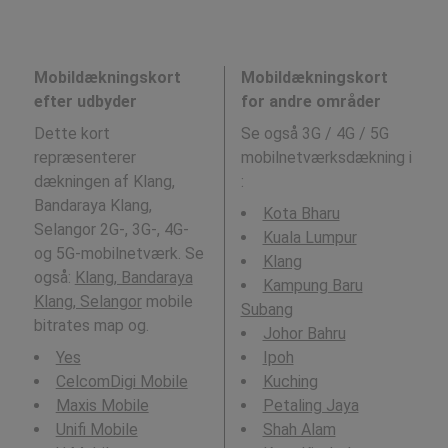
Mobildækningskort
Mobildækningskort
efter udbyder
for andre områder
Dette kort
Se også 3G / 4G / 5G
repræsenterer
mobilnetværksdækning i
dækningen af Klang,
:
Bandaraya Klang,
Kota Bharu
Selangor 2G-, 3G-, 4G-
Kuala Lumpur
og 5G-mobilnetværk. Se
Klang
også:
Klang, Bandaraya
Kampung Baru
Klang, Selangor
mobile
Subang
bitrates map og.
Johor Bahru
Yes
Ipoh
CelcomDigi Mobile
Kuching
Maxis Mobile
Petaling Jaya
Unifi Mobile
Shah Alam