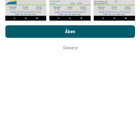
Ved at browse nPerf.com accepterer du vores
politik om
beskyttelse af personlige oplysninger og cookies
samt vores
Åben
nPerf-test
slutbrugerlicensaftale
.
Hvordan foretages opdateringer?
Senere
Okay
Netværksdækningskort opdateres automatisk af en
bot hver time. Hastighedskort opdateres
hvert 15.
minut
. Data vises i to år. Efter to år fjernes de ældste
data fra kortene en gang om måneden.
Hvor pålidelig og nøjagtig er det?
Tests udføres på brugernes enheder.