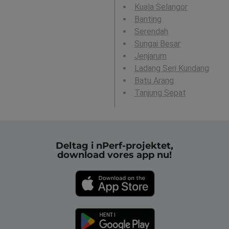
Kuala Selangor
Banting
Serendah
Sungai Besar
Jenjarum
Ladang Seri Kundang
Batu Arang
Tanjung Sepat
Deltag i nPerf-projektet,
download vores app nu!