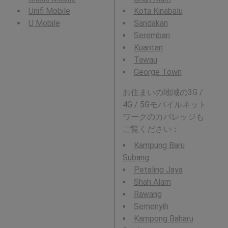
Unifi Mobile
Kota Kinabalu
U Mobile
Sandakan
Seremban
Kuantan
Tawau
George Town
お住まいの地域の3G /
4G / 5Gモバイルネット
ワークのカバレッジも
ご覧ください：
Kampung Baru
Subang
Petaling Jaya
Shah Alam
Rawang
Semenyih
Kampong Baharu