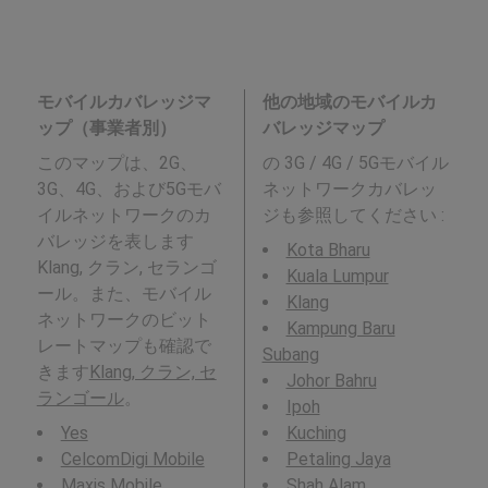
モバイルカバレッジマ
他の地域のモバイルカ
ップ（事業者別）
バレッジマップ
このマップは、2G、
の 3G / 4G / 5Gモバイル
3G、4G、および5Gモバ
ネットワークカバレッ
イルネットワークのカ
ジも参照してください :
バレッジを表します
Kota Bharu
Klang, クラン, セランゴ
Kuala Lumpur
ール。また、モバイル
Klang
ネットワークのビット
Kampung Baru
レートマップも確認で
Subang
きます
Klang, クラン, セ
Johor Bahru
ランゴール
。
Ipoh
Yes
Kuching
CelcomDigi Mobile
Petaling Jaya
Maxis Mobile
Shah Alam