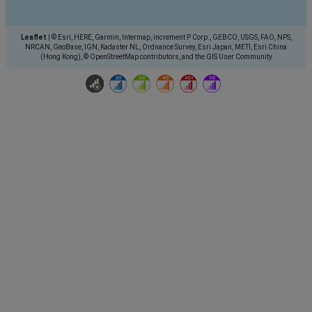
Leaflet
|
© Esri, HERE, Garmin, Intermap, increment P Corp., GEBCO, USGS, FAO, NPS,
NRCAN, GeoBase, IGN, Kadaster NL, Ordnance Survey, Esri Japan, METI, Esri China
(Hong Kong), © OpenStreetMap contributors, and the GIS User Community