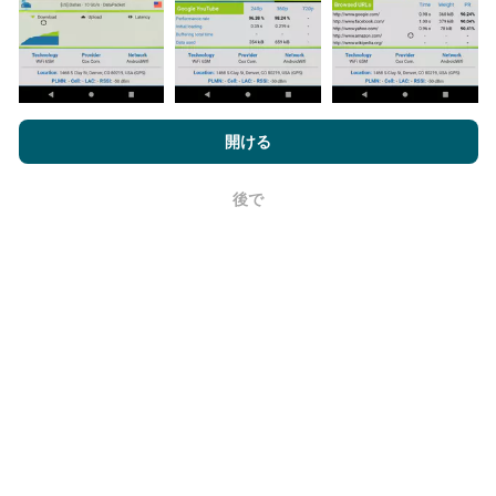
データが多いほど、マップはより包括的になります！
nPerf.comを閲覧することにより、お客様は
プライバシーおよびク
ッキーの使用ポリシー
およびnPerfテスト
エンドユーザーライセン
開ける
ス契約
同意します。
更新はどのように行われますか？
後で
OK
ネットワークカバレッジマップは、ボットによって1時
間ごとに自動的に更新されます。速度マップは
15分ご
とに更新
ます。データは2年間表示されます。 2年後、
最も古いデータが月に一度マップから削除されます。
信頼性と正確さはどのくらいですか?