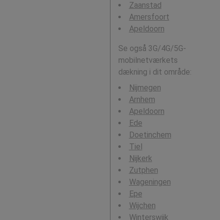
Zaanstad
Amersfoort
Apeldoorn
Se også 3G/4G/5G-
mobilnetværkets
dækning i dit område:
Nijmegen
Arnhem
Apeldoorn
Ede
Doetinchem
Tiel
Nijkerk
Zutphen
Wageningen
Epe
Wijchen
Winterswijk