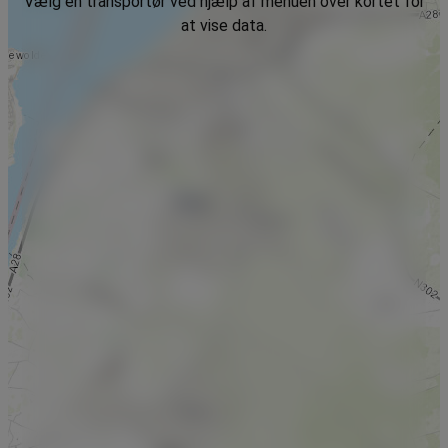
Vælg en transportør ved hjælp af menuen over kortet for
at vise data.