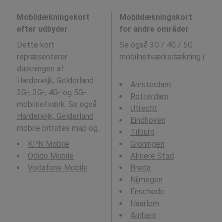
Mobildækningskort
Mobildækningskort
efter udbyder
for andre områder
Dette kort
Se også 3G / 4G / 5G
repræsenterer
mobilnetværksdækning i
dækningen af
:
Harderwijk, Gelderland
Amsterdam
2G-, 3G-, 4G- og 5G-
Rotterdam
mobilnetværk. Se også:
Utrecht
Harderwijk, Gelderland
Eindhoven
mobile bitrates map og.
Tilburg
KPN Mobile
Groningen
Odido Mobile
Almere Stad
Vodafone Mobile
Breda
Nijmegen
Enschede
Haarlem
Arnhem