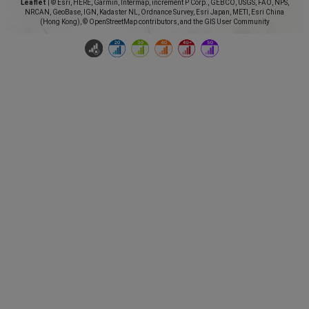
Leaflet
|
© Esri, HERE, Garmin, Intermap, increment P Corp., GEBCO, USGS, FAO, NPS,
NRCAN, GeoBase, IGN, Kadaster NL, Ordnance Survey, Esri Japan, METI, Esri China
(Hong Kong), © OpenStreetMap contributors, and the GIS User Community