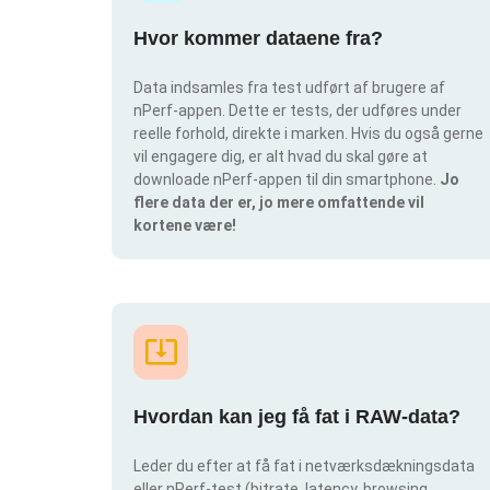
Hvor kommer dataene fra?
Data indsamles fra test udført af brugere af
nPerf-appen. Dette er tests, der udføres under
reelle forhold, direkte i marken. Hvis du også gerne
vil engagere dig, er alt hvad du skal gøre at
downloade nPerf-appen til din smartphone.
Jo
flere data der er, jo mere omfattende vil
kortene være!
Hvordan kan jeg få fat i RAW-data?
Leder du efter at få fat i netværksdækningsdata
eller nPerf-test (bitrate, latency, browsing,