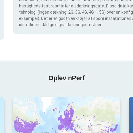
hastigheds test resultater og dækningsdata. Disse data kan 
teknologi (ingen dækning, 2G, 3G, 4G, 4G +, 5G) over en konf
eksempel). Det er et godt værktøj til at spore installationen
identificere dårlige signaldækningsområder.
Oplev nPerf