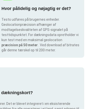
Hvor pålidelig og nøjagtig er det?
Tests udføres på brugernes enheder.
Geolocationpræcision afhænger af
modtagelseskvaliteten af GPS-signalet på
testtidspunktet. For dækningsdata opretholder vi
kun test med en maksimal geolocation
præcision på 50 meter
. Ved download af bitrates
går denne tærskel op til 200 meter.
af dækningskort?
er. Det er blevet integreret i en eksisterende
tikker fra alle operatører i et land, samt adgang til