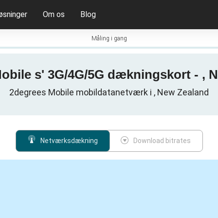
øsninger
Om os
Blog
Måling i gang
obile s' 3G/4G/5G dækningskort - , 
2degrees Mobile mobildatanetværk i , New Zealand
Netværksdækning
Download bitrates