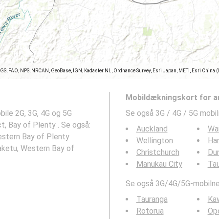
SGS, FAO, NPS, NRCAN, GeoBase, IGN, Kadaster NL, Ordnance Survey, Esri Japan, METI, Esri China 
Mobildækningskort for a
ile 2G, 3G, 4G og 5G
Se også 3G / 4G / 5G mobi
t, Bay of Plenty . Se også:
Auckland
Wa
estern Bay of Plenty
Wellington
Ha
aketu, Western Bay of
Christchurch
Du
Manukau City
Ta
Se også 3G/4G/5G-mobilnet
Tauranga
Ka
Rotorua
Opo