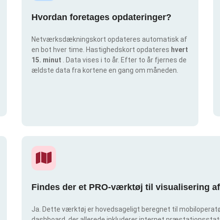
Hvordan foretages opdateringer?
Netværksdækningskort opdateres automatisk af
en bot hver time. Hastighedskort opdateres
hvert
15. minut
. Data vises i to år. Efter to år fjernes de
ældste data fra kortene en gang om måneden.
Findes der et PRO-værktøj til visualisering 
Ja. Dette værktøj er hovedsageligt beregnet til mobiloperatør
dashboard, der allerede inkluderer internet præstationsstatis