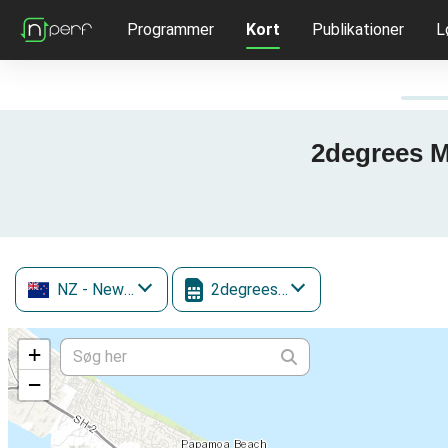
Programmer
Kort
Publikationer
L
2degrees M
NZ
- New Zealand
2degrees Mobile
+
−