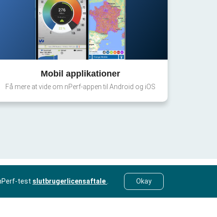
Mobil applikationer
Få mere at vide om nPerf-appen til Android og iOS
nPerf-test
slutbrugerlicensaftale
.
Okay