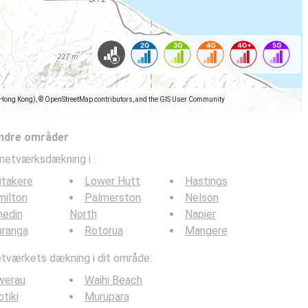
(Hong Kong), © OpenStreetMap contributors, and the GIS User Community
ndre områder
lnetværksdækning i
:
itakere
Lower Hutt
Hastings
milton
Palmerston
Nelson
nedin
North
Napier
uranga
Rotorua
Mangere
værkets dækning i dit område:
werau
Waihi Beach
tiki
Murupara