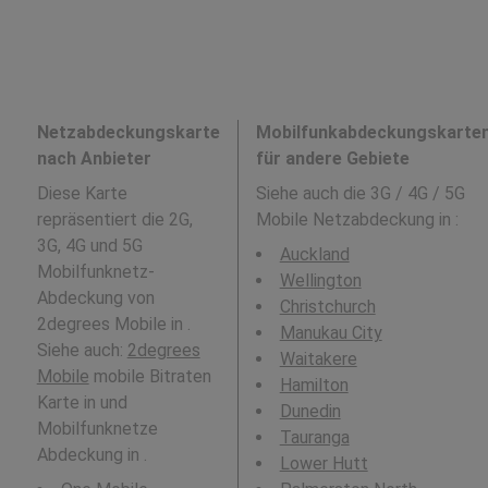
Netzabdeckungskarte
Mobilfunkabdeckungskarte
nach Anbieter
für andere Gebiete
Diese Karte
Siehe auch die 3G / 4G / 5G
repräsentiert die 2G,
Mobile Netzabdeckung in
:
3G, 4G und 5G
Auckland
Mobilfunknetz-
Wellington
Abdeckung von
Christchurch
2degrees Mobile in .
Manukau City
Siehe auch:
2degrees
Waitakere
Mobile
mobile Bitraten
Hamilton
Karte in und
Dunedin
Mobilfunknetze
Tauranga
Abdeckung in .
Lower Hutt