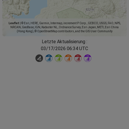
Leaflet
|
© Esri, HERE, Garmin, Intermap, increment P Corp., GEBCO, USGS, FAO, NPS,
NRCAN, GeoBase, IGN, Kadaster NL, Ordnance Survey, Esri Japan, METI, Esri China
(Hong Kong), © OpenStreetMap contributors, and the GIS User Community
Letzte Aktualisierung :
03/17/2026 06:34 UTC