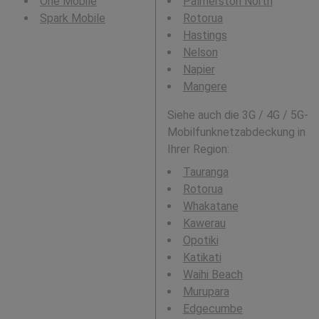
One Mobile
Palmerston North
Spark Mobile
Rotorua
Hastings
Nelson
Napier
Mangere
Siehe auch die 3G / 4G / 5G-
Mobilfunknetzabdeckung in
Ihrer Region:
Tauranga
Rotorua
Whakatane
Kawerau
Opotiki
Katikati
Waihi Beach
Murupara
Edgecumbe