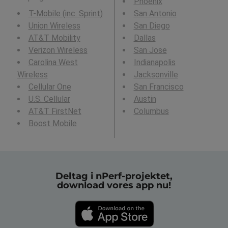
Phoenix
T-Mobile (inc. Sprint)
San Antonio
Union Wireless
San Diego
AT&T Mobility
Dallas
Verizon Wireless
San Jose
Carolina West
Indianapolis
Wireless
Jacksonville
Cellular One
San Francisco
U.S. Cellular
Austin
AT&T FirstNet
Columbus
Boost Mobile
Deltag i nPerf-projektet,
download vores app nu!