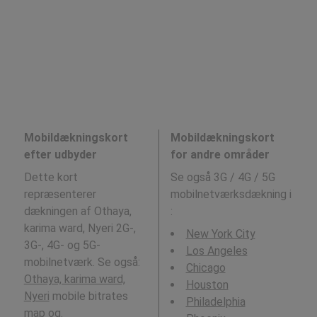
Mobildækningskort
Mobildækningskort
efter udbyder
for andre områder
Dette kort
Se også 3G / 4G / 5G
repræsenterer
mobilnetværksdækning i
dækningen af Othaya,
:
karima ward, Nyeri 2G-,
New York City
3G-, 4G- og 5G-
Los Angeles
mobilnetværk. Se også:
Chicago
Othaya, karima ward,
Houston
Nyeri
mobile bitrates
Philadelphia
map og.