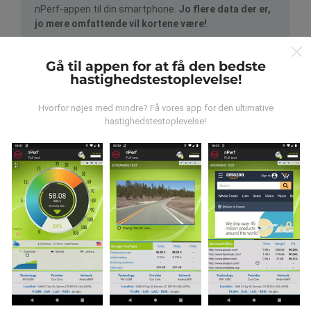
nPerf-appen til din smartphone.
Jo flere data der er,
jo mere omfattende vil kortene være!
Gå til appen for at få den bedste
hastighedstestoplevelse!
Hvorfor nøjes med mindre? Få vores app for den ultimative
hastighedstestoplevelse!
Hvordan foretages opdateringer?
Netværksdækningskort opdateres automatisk af en
bot hver time. Hastighedskort opdateres
hvert 15.
minut
. Data vises i to år. Efter to år fjernes de ældste
data fra kortene en gang om måneden.