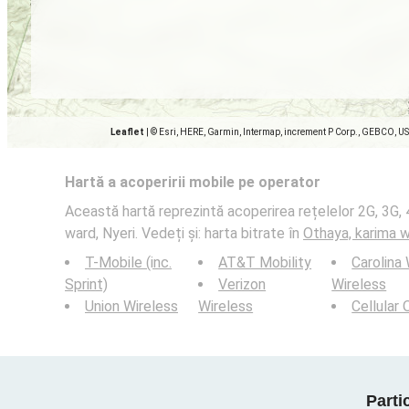
Leaflet
|
© Esri, HERE, Garmin, Intermap, increment P Corp., GEBCO, U
Hartă a acoperirii mobile pe operator
Această hartă reprezintă acoperirea rețelelor 2G, 3G, 
ward, Nyeri. Vedeți și: harta bitrate în
Othaya, karima w
T-Mobile (inc.
AT&T Mobility
Carolina
Sprint)
Verizon
Wireless
Union Wireless
Wireless
Cellular
Parti