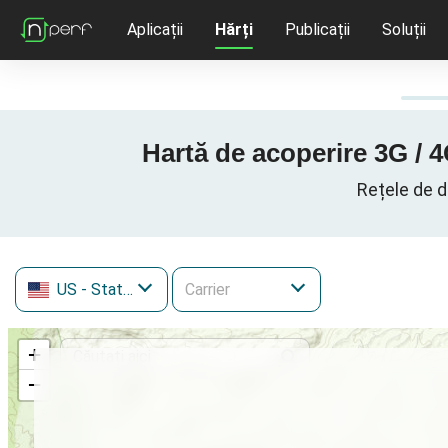
Aplicații
Hărți
Publicații
Soluții
Hartă de acoperire 3G / 4
Rețele de d
US
- Statele Unite ale Americii
+
−