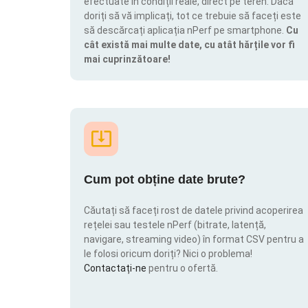
efectuate în condiții reale, direct pe teren. Dacă
doriți să vă implicați, tot ce trebuie să faceți este
să descărcați aplicația nPerf pe smartphone.
Cu
cât există mai multe date, cu atât hărțile vor fi
mai cuprinzătoare!
Cum pot obține date brute?
Căutați să faceți rost de datele privind acoperirea
rețelei sau testele nPerf (bitrate, latență,
navigare, streaming video) în format CSV pentru a
le folosi oricum doriți? Nici o problema!
Contactați-ne
pentru o ofertă.