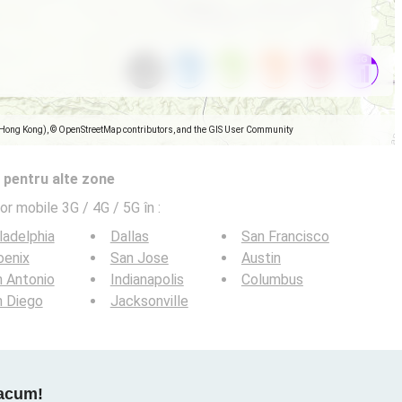
(Hong Kong), © OpenStreetMap contributors, and the GIS User Community
 pentru alte zone
lor mobile 3G / 4G / 5G în
:
ladelphia
Dallas
San Francisco
oenix
San Jose
Austin
 Antonio
Indianapolis
Columbus
n Diego
Jacksonville
 acum!