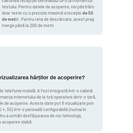
calitatea recepției semnalului GPS la momentul
testului. Pentru datele de acoperire, noi păstrăm
doar teste cu o precizie maximă a locației
de 50
de metri
. Pentru rata de descărcare, acest prag
merge până la 200 de metri.
zualizarea hărților de acoperire?
de telefonie mobilă. A fost integrată într-o cabină
manța internetului de la toți operatorii dintr-o țară,
le de acoperire. Aceste date pot fi vizualizate prin
4G +, 5G) într-o perioadă configurabilă (numai în
tru a urmări desfășurarea de noi tehnologii,
u acoperire slabă.