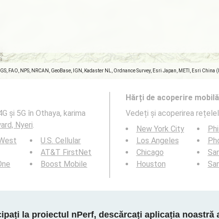
SGS, FAO, NPS, NRCAN, GeoBase, IGN, Kadaster NL, Ordnance Survey, Esri Japan, METI, Esri China 
Hărți de acoperire mobilă
4G și 5G în Othaya, karima
Vedeți și acoperirea rețele
ard, Nyeri
.
New York City
Phi
 West
U.S. Cellular
Los Angeles
Ph
AT&T FirstNet
Chicago
San
 One
Boost Mobile
Houston
Sa
cipați la proiectul nPerf, descărcați aplicația noastră