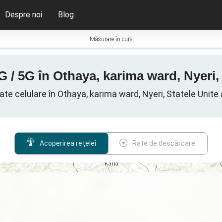
Despre noi
Blog
Măsurare în curs
G / 5G în Othaya, karima ward, Nyeri, 
ate celulare în Othaya, karima ward, Nyeri, Statele Unite 
Acoperirea rețelei
Rate de descărcare