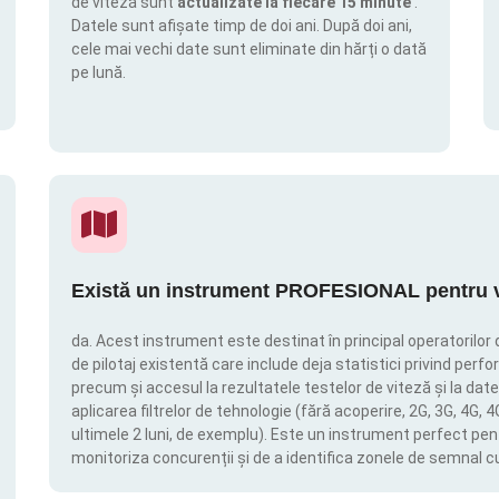
de viteză sunt
actualizate la fiecare 15 minute
.
Datele sunt afișate timp de doi ani. După doi ani,
cele mai vechi date sunt eliminate din hărți o dată
pe lună.
Există un instrument PROFESIONAL pentru vi
da. Acest instrument este destinat în principal operatorilor 
de pilotaj existentă care include deja statistici privind perfor
precum și accesul la rezultatele testelor de viteză și la date
aplicarea filtrelor de tehnologie (fără acoperire, 2G, 3G, 4G, 
ultimele 2 luni, de exemplu). Este un instrument perfect pen
monitoriza concurenții și de a identifica zonele de semnal c