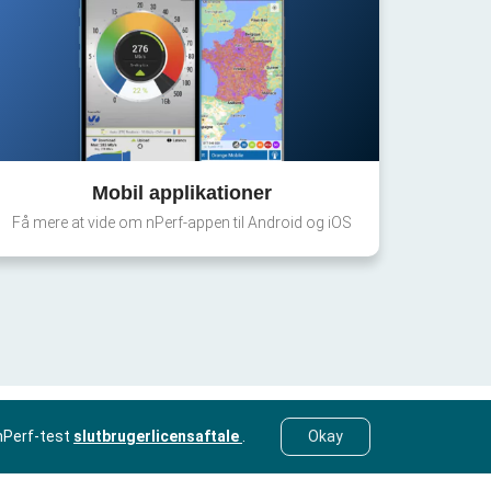
Mobil applikationer
Få mere at vide om nPerf-appen til Android og iOS
nPerf-test
slutbrugerlicensaftale
.
Okay