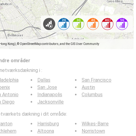
(Hong Kong), © OpenStreetMap contributors, and the GIS User Community
ndre områder
lnetværksdækning i
:
ladelphia
Dallas
San Francisco
oenix
San Jose
Austin
 Antonio
Indianapolis
Columbus
n Diego
Jacksonville
værkets dækning i dit område:
ranton
Harrisburg
Wilkes-Barre
thlehem
Altoona
Norristown