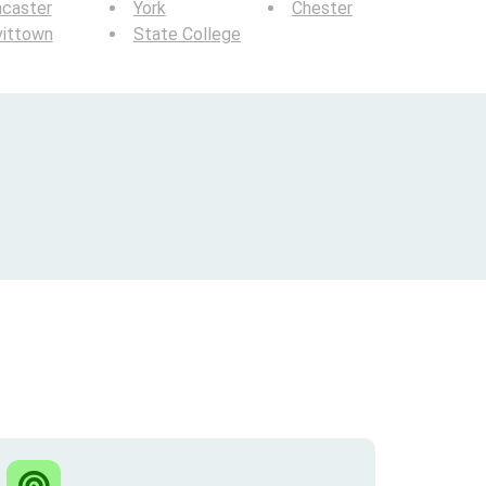
ncaster
York
Chester
vittown
State College