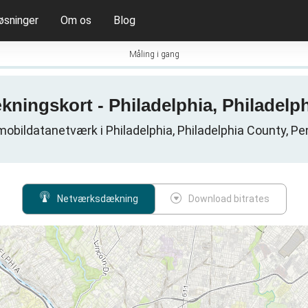
øsninger
Om os
Blog
Måling i gang
kningskort - Philadelphia, Philadelp
obildatanetværk i Philadelphia, Philadelphia County, P
Netværksdækning
Download bitrates