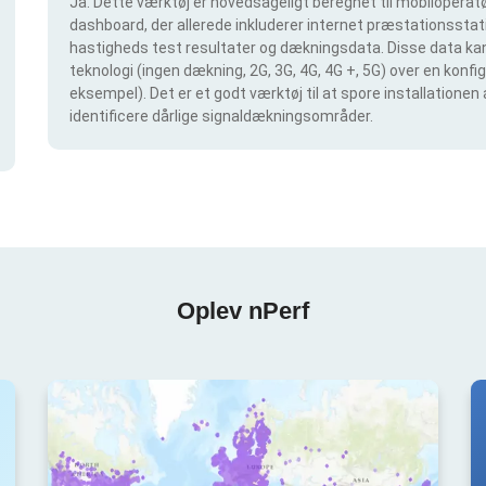
Ja. Dette værktøj er hovedsageligt beregnet til mobiloperatør
dashboard, der allerede inkluderer internet præstationsstatis
hastigheds test resultater og dækningsdata. Disse data kan 
teknologi (ingen dækning, 2G, 3G, 4G, 4G +, 5G) over en konf
eksempel). Det er et godt værktøj til at spore installationen
identificere dårlige signaldækningsområder.
Oplev nPerf