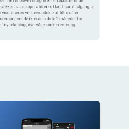
er. Det er blevet integreret i en eksisterende
tikker fra alle operatører i et land, samt adgang til
visualiseres ved anvendelse af filtre efter
igurerbar periode (kun de sidste 2 måneder for
 af ny teknologi, overvåge konkurrenter og