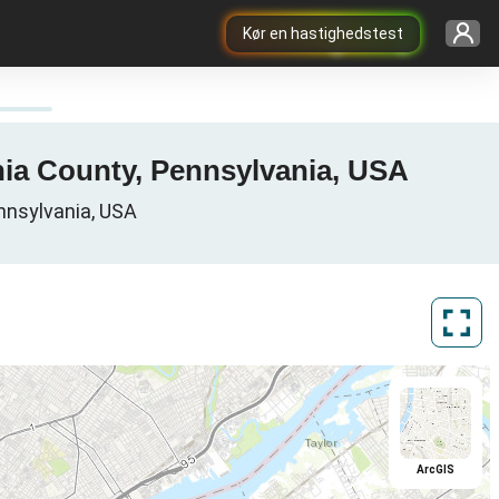
Kør en hastighedstest
hia County, Pennsylvania, USA
ennsylvania, USA
ArcGIS