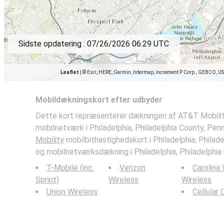
Sidste opdatering :
07/26/2026 06:29 UTC
Leaflet
|
© Esri, HERE, Garmin, Intermap, increment P Corp., GEBCO, U
Mobildækningskort efter udbyder
Dette kort repræsenterer dækningen af AT&T Mobilit
mobilnetværk i Philadelphia, Philadelphia County, Penn
Mobility
mobilbithastighedskort i Philadelphia, Philad
og mobilnetværksdækning i Philadelphia, Philadelphia 
T-Mobile (inc.
Verizon
Carolina
Sprint)
Wireless
Wireless
Union Wireless
Cellular