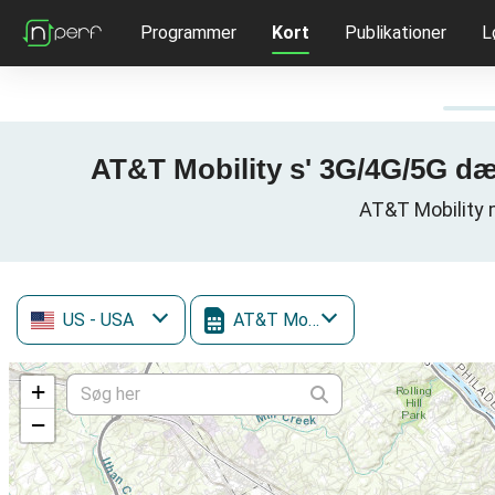
Programmer
Kort
Publikationer
L
AT&T Mobility s' 3G/4G/5G dæ
AT&T Mobility m
US
- USA
AT&T Mobility
+
−