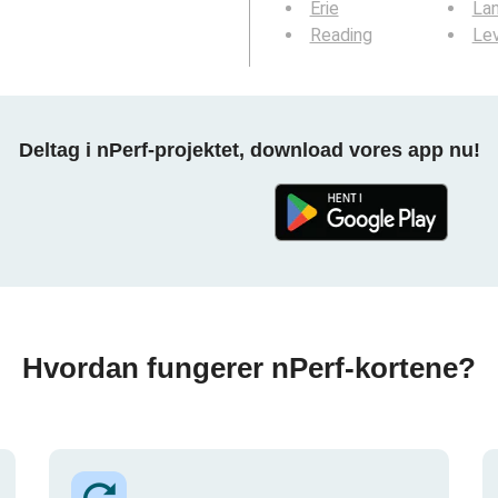
Erie
La
Reading
Le
Deltag i nPerf-projektet, download vores app nu!
Hvordan fungerer nPerf-kortene?