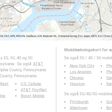
SGS, FAO, NPS, NRCAN, GeoBase, IGN, Kadaster NL, Ordnance Survey, Esri Japan, METI, Esri China 
Mobildækningskort for a
y 2G, 3G, 4G og 5G
Se også 3G / 4G / 5G mobi
sylvania . Se også:
AT&T
New York City
Phi
elphia County, Pennsylvania
Los Angeles
Ph
County, Pennsylvania .
Chicago
San
 West
U.S. Cellular
Houston
Sa
AT&T FirstNet
Se også 3G/4G/5G-mobilnet
 One
Boost Mobile
Pittsburgh
Sc
Allentown
Be