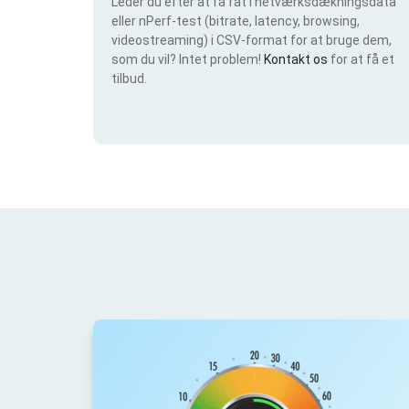
Leder du efter at få fat i netværksdækningsdata
eller nPerf-test (bitrate, latency, browsing,
videostreaming) i CSV-format for at bruge dem,
som du vil? Intet problem!
Kontakt os
for at få et
tilbud.