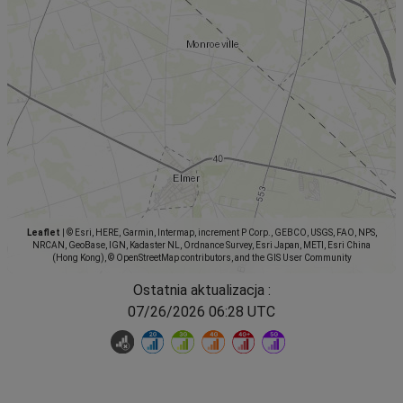
Leaflet
|
© Esri, HERE, Garmin, Intermap, increment P Corp., GEBCO, USGS, FAO, NPS,
NRCAN, GeoBase, IGN, Kadaster NL, Ordnance Survey, Esri Japan, METI, Esri China
(Hong Kong), © OpenStreetMap contributors, and the GIS User Community
Ostatnia aktualizacja :
07/26/2026 06:28 UTC