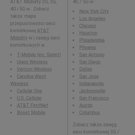
AT&T Mobility 2G, 3G,
4G / 5G w
:
4G i 5G w . Zobacz
New York City
także: mapa
Los Angeles
przepustowości sieci
Chicago
komórkowej
AT&T
Houston
Mobility
w i zasięg sieci
Philadelphia
komórkowych w .
Phoenix
T-Mobile (inc. Sprint)
San Antonio
Union Wireless
San Diego
Verizon Wireless
Dallas
Carolina West
San Jose
Wireless
Indianapolis
Cellular One
Jacksonville
U.S. Cellular
San Francisco
AT&T FirstNet
Austin
Boost Mobile
Columbus
Zobacz także zasięg
sieci komórkowej 3G /