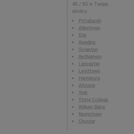
4G / 5G w Twojej
okolicy:
Pittsburgh
Allentown
Erie
Reading
Scranton
Bethlehem
Lancaster
Levittown
Harrisburg
Altoona
York
State College
Wilkes-Barre
Norristown
Chester