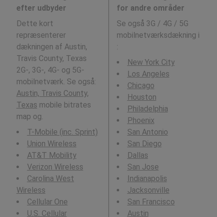
efter udbyder
for andre områder
Dette kort
Se også 3G / 4G / 5G
repræsenterer
mobilnetværksdækning i
dækningen af Austin,
:
Travis County, Texas
New York City
2G-, 3G-, 4G- og 5G-
Los Angeles
mobilnetværk. Se også:
Chicago
Austin, Travis County,
Houston
Texas
mobile bitrates
Philadelphia
map og.
Phoenix
T-Mobile (inc. Sprint)
San Antonio
Union Wireless
San Diego
AT&T Mobility
Dallas
Verizon Wireless
San Jose
Carolina West
Indianapolis
Wireless
Jacksonville
Cellular One
San Francisco
U.S. Cellular
Austin