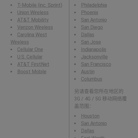
T-Mobile (inc. Sprint)
Philadelphia
Union Wireless
Phoenix
AT&T Mobility
San Antonio
Verizon Wireless
San Diego
Carolina West
Dallas
Wireless
San Jose
Cellular One
Indianapolis
U.S. Cellular
Jacksonville
AT&T FirstNet
San Francisco
Boost Mobile
Austin
Columbus
另请查看您所在地区的
3G / 4G / 5G 移动网络覆
盖范围：
Houston
San Antonio
Dallas