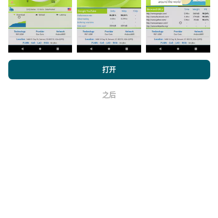
浏览 nPerf.com，
隐私和 Cookie 使用政策
以及我们的 nPerf 测试
如何进行更新？
打开
最终用户许可协议
。
机器人每小时会自动更新网络覆盖图。速度图每15分钟
之后
好
更新一次
。数据显示两年。两年后，每月一次从地图中
删除最旧的数据。
它的可靠性和准确性如何？
测试是在用户的设备上进行的。地理位置精度取决于测