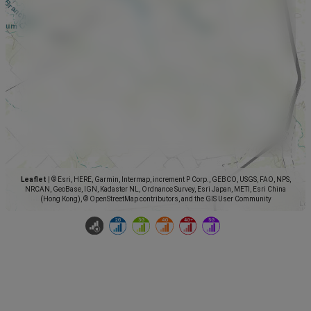
Leaflet
|
© Esri, HERE, Garmin, Intermap, increment P Corp., GEBCO, USGS, FAO, NPS,
NRCAN, GeoBase, IGN, Kadaster NL, Ordnance Survey, Esri Japan, METI, Esri China
(Hong Kong), © OpenStreetMap contributors, and the GIS User Community