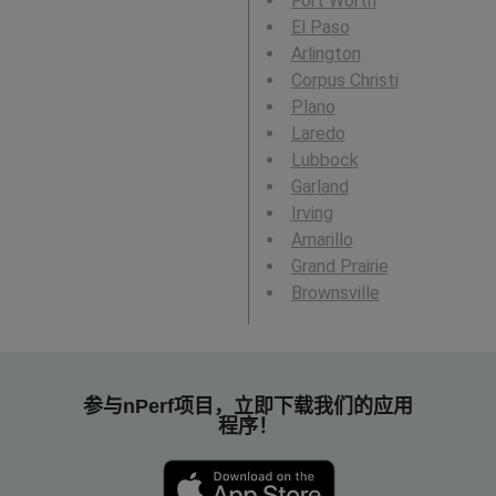
Fort Worth
El Paso
Arlington
Corpus Christi
Plano
Laredo
Lubbock
Garland
Irving
Amarillo
Grand Prairie
Brownsville
参与nPerf项目，立即下载我们的应用
程序！