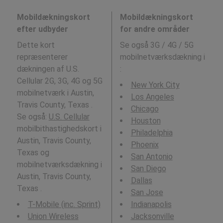
Mobildækningskort
Mobildækningskort
efter udbyder
for andre områder
Dette kort
Se også 3G / 4G / 5G
repræsenterer
mobilnetværksdækning i
dækningen af U.S.
:
Cellular 2G, 3G, 4G og 5G
New York City
mobilnetværk i Austin,
Los Angeles
Travis County, Texas .
Chicago
Se også:
U.S. Cellular
Houston
mobilbithastighedskort i
Philadelphia
Austin, Travis County,
Phoenix
Texas og
San Antonio
mobilnetværksdækning i
San Diego
Austin, Travis County,
Dallas
Texas .
San Jose
T-Mobile (inc. Sprint)
Indianapolis
Union Wireless
Jacksonville