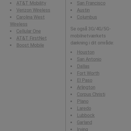
AT&T Mobility
San Francisco
Verizon Wireless
Austin
Carolina West
Columbus
Wireless
Se også 3G/4G/5G-
Cellular One
mobilnetværkets
AT&T FirstNet
dækning i dit område:
Boost Mobile
Houston
San Antonio
Dallas
Fort Worth
El Paso
Arlington
Corpus Christi
Plano
Laredo
Lubbock
Garland
Irving