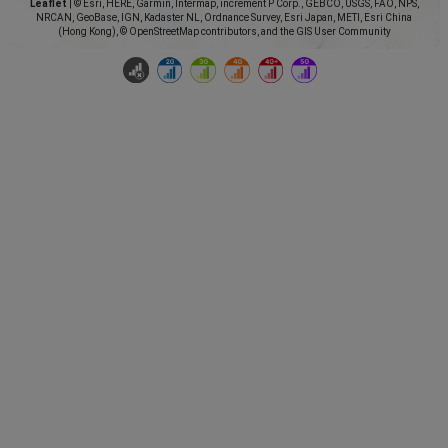
Leaflet
|
© Esri, HERE, Garmin, Intermap, increment P Corp., GEBCO, USGS, FAO, NPS,
NRCAN, GeoBase, IGN, Kadaster NL, Ordnance Survey, Esri Japan, METI, Esri China
(Hong Kong), © OpenStreetMap contributors, and the GIS User Community