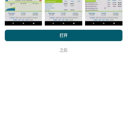
如何进行更新？
浏览 nPerf.com，
隐私和 Cookie 使用政策
以及我们的 nPerf 测试
打开
最终用户许可协议
。
机器人每小时会自动更新网络覆盖图。速度图每15分钟
之后
更新一次
。数据显示两年。两年后，每月一次从地图中
好
删除最旧的数据。
它的可靠性和准确性如何？
测试是在用户的设备上进行的。地理位置精度取决于测
试时GPS信号的接收质量。对于覆盖率数据，我们仅保
留最大地理位置
精度为50米
。对于下载比特率，此阈值