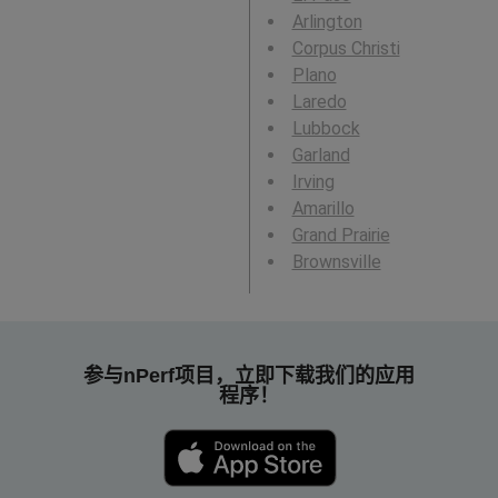
Arlington
Corpus Christi
Plano
Laredo
Lubbock
Garland
Irving
Amarillo
Grand Prairie
Brownsville
参与nPerf项目，立即下载我们的应用
程序！