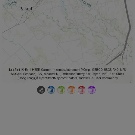
Leaflet
|
© Esri, HERE, Garmin, Intermap, increment P Corp., GEBCO, USGS, FAO, NPS,
NRCAN, GeoBase, IGN, Kadaster NL, Ordnance Survey, Esri Japan, METI, Esri China
(Hong Kong), © OpenStreetMap contributors, and the GIS User Community