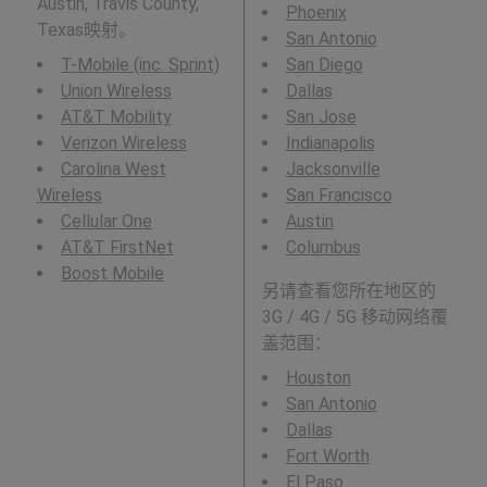
Austin, Travis County,
Phoenix
Texas映射。
San Antonio
T-Mobile (inc. Sprint)
San Diego
Union Wireless
Dallas
AT&T Mobility
San Jose
Verizon Wireless
Indianapolis
Carolina West
Jacksonville
Wireless
San Francisco
Cellular One
Austin
AT&T FirstNet
Columbus
Boost Mobile
另请查看您所在地区的
3G / 4G / 5G 移动网络覆
盖范围：
Houston
San Antonio
Dallas
Fort Worth
El Paso