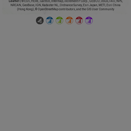
Leaflet
|
© Esri, HERE, Garmin, Intermap, increment P Corp., GEBCO, USGS, FAO, NPS,
NRCAN, GeoBase, IGN, Kadaster NL, Ordnance Survey, Esri Japan, METI, Esri China
(Hong Kong), © OpenStreetMap contributors, and the GIS User Community