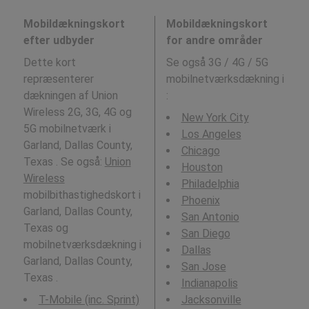
Mobildækningskort
Mobildækningskort
efter udbyder
for andre områder
Dette kort
Se også 3G / 4G / 5G
repræsenterer
mobilnetværksdækning i
dækningen af Union
:
Wireless 2G, 3G, 4G og
New York City
5G mobilnetværk i
Los Angeles
Garland, Dallas County,
Chicago
Texas . Se også:
Union
Houston
Wireless
Philadelphia
mobilbithastighedskort i
Phoenix
Garland, Dallas County,
San Antonio
Texas og
San Diego
mobilnetværksdækning i
Dallas
Garland, Dallas County,
San Jose
Texas .
Indianapolis
T-Mobile (inc. Sprint)
Jacksonville