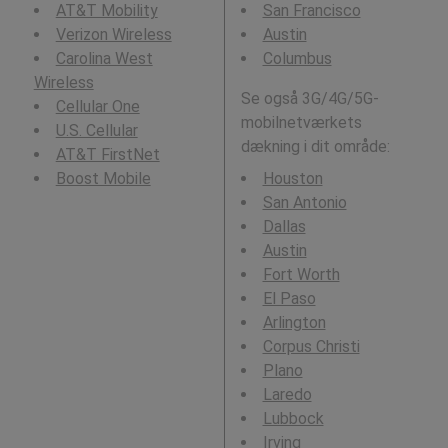
AT&T Mobility
San Francisco
Verizon Wireless
Austin
Carolina West
Columbus
Wireless
Se også 3G/4G/5G-
Cellular One
mobilnetværkets
U.S. Cellular
dækning i dit område:
AT&T FirstNet
Boost Mobile
Houston
San Antonio
Dallas
Austin
Fort Worth
El Paso
Arlington
Corpus Christi
Plano
Laredo
Lubbock
Irving