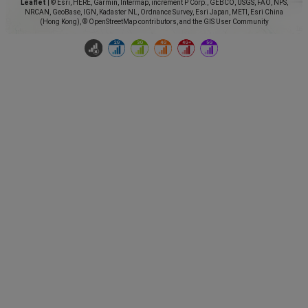
Leaflet
|
© Esri, HERE, Garmin, Intermap, increment P Corp., GEBCO, USGS, FAO, NPS,
NRCAN, GeoBase, IGN, Kadaster NL, Ordnance Survey, Esri Japan, METI, Esri China
(Hong Kong), © OpenStreetMap contributors, and the GIS User Community