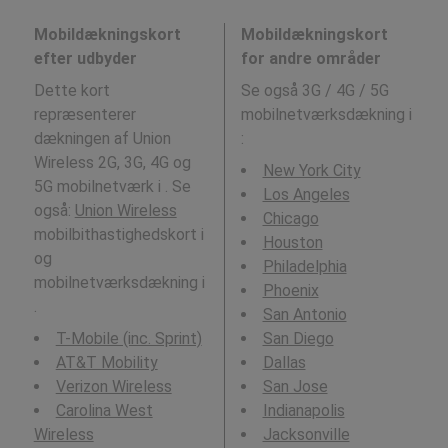
Mobildækningskort
Mobildækningskort
efter udbyder
for andre områder
Dette kort
Se også 3G / 4G / 5G
repræsenterer
mobilnetværksdækning i
dækningen af Union
:
Wireless 2G, 3G, 4G og
New York City
5G mobilnetværk i . Se
Los Angeles
også:
Union Wireless
Chicago
mobilbithastighedskort i
Houston
og
Philadelphia
mobilnetværksdækning i
Phoenix
.
San Antonio
T-Mobile (inc. Sprint)
San Diego
AT&T Mobility
Dallas
Verizon Wireless
San Jose
Carolina West
Indianapolis
Wireless
Jacksonville