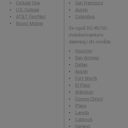
Cellular One
San Francisco
U.S. Cellular
Austin
AT&T FirstNet
Columbus
Boost Mobile
Se også 3G/4G/5G-
mobilnetværkets
dækning i dit område:
Houston
San Antonio
Dallas
Austin
Fort Worth
El Paso
Arlington
Corpus Christi
Plano
Laredo
Lubbock
Garland