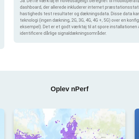
Ja. Dette værktøj er hovedsageligt beregnet til mobiloperatør
dashboard, der allerede inkluderer internet præstationsstatis
hastigheds test resultater og dækningsdata. Disse data kan 
teknologi (ingen dækning, 2G, 3G, 4G, 4G +, 5G) over en konf
eksempel). Det er et godt værktøj til at spore installationen
identificere dårlige signaldækningsområder.
Oplev nPerf