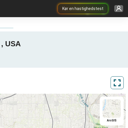
Kør en hastighedstest
 , USA
ArcGIS