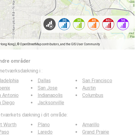
(Hong Kong), © OpenStreetMap contributors, and the GIS User Community
ndre områder
lnetværksdækning i
:
ladelphia
Dallas
San Francisco
oenix
San Jose
Austin
 Antonio
Indianapolis
Columbus
n Diego
Jacksonville
værkets dækning i dit område:
t Worth
Plano
Amarillo
Paso
Laredo
Grand Prairie