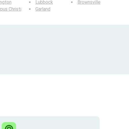
ington
Lubbock
Brownsville
pus Christi
Garland