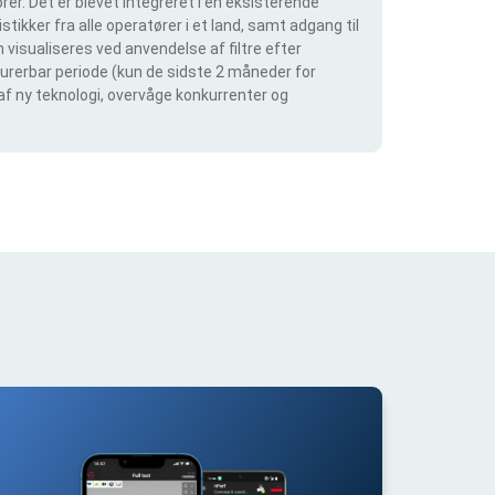
er. Det er blevet integreret i en eksisterende
tikker fra alle operatører i et land, samt adgang til
visualiseres ved anvendelse af filtre efter
igurerbar periode (kun de sidste 2 måneder for
 af ny teknologi, overvåge konkurrenter og