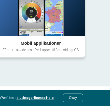
Mobil applikationer
Få mere at vide om nPerf-appen til Android og iOS
nPerf-test
slutbrugerlicensaftale
.
Okay