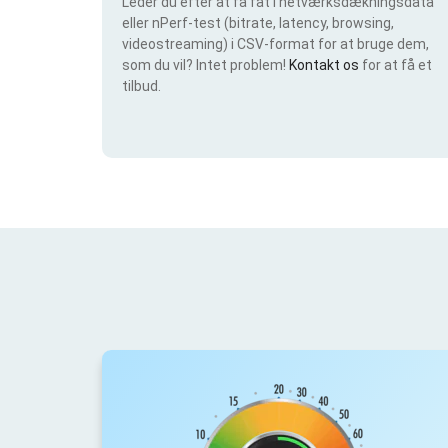
Leder du efter at få fat i netværksdækningsdata
eller nPerf-test (bitrate, latency, browsing,
videostreaming) i CSV-format for at bruge dem,
som du vil? Intet problem!
Kontakt os
for at få et
tilbud.