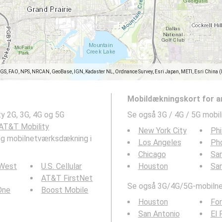
SGS, FAO, NPS, NRCAN, GeoBase, IGN, Kadaster NL, Ordnance Survey, Esri Japan, METI, Esri China 
Mobildækningskort for a
y 2G, 3G, 4G og 5G
Se også 3G / 4G / 5G mobi
AT&T Mobility
New York City
Phi
s og mobilnetværksdækning i
Los Angeles
Ph
Chicago
San
 West
U.S. Cellular
Houston
Sa
AT&T FirstNet
Se også 3G/4G/5G-mobilnet
 One
Boost Mobile
Houston
For
San Antonio
El 