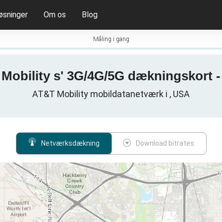
øsninger
Om os
Blog
Måling i gang
Mobility s' 3G/4G/5G dækningskort -
AT&T Mobility mobildatanetværk i , USA
Netværksdækning
Download bitrates