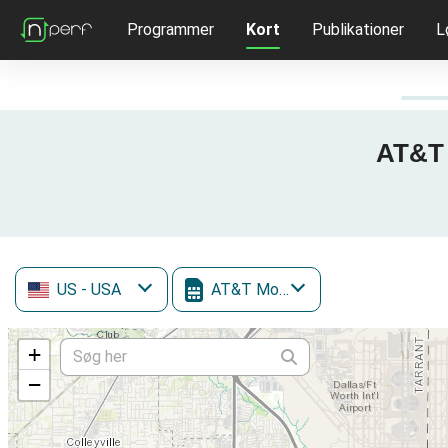
Programmer
Kort
Publikationer
L
AT&T 
US
- USA
AT&T Mobility
+
−