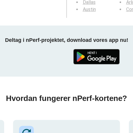
Dallas
Arl
Austin
Cor
Deltag i nPerf-projektet, download vores app nu!
Hvordan fungerer nPerf-kortene?