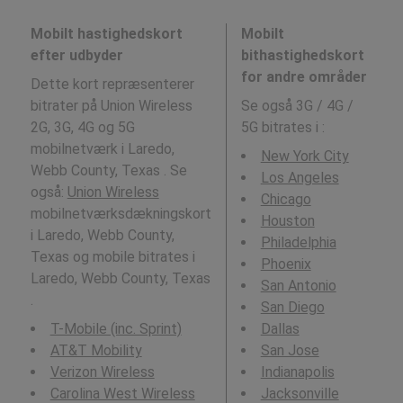
Mobilt hastighedskort
Mobilt
efter udbyder
bithastighedskort
for andre områder
Dette kort repræsenterer
bitrater på Union Wireless
Se også 3G / 4G /
2G, 3G, 4G og 5G
5G bitrates i
:
mobilnetværk i Laredo,
New York City
Webb County, Texas . Se
Los Angeles
også:
Union Wireless
Chicago
mobilnetværksdækningskort
Houston
i Laredo, Webb County,
Philadelphia
Texas og mobile bitrates i
Phoenix
Laredo, Webb County, Texas
San Antonio
.
San Diego
T-Mobile (inc. Sprint)
Dallas
AT&T Mobility
San Jose
Verizon Wireless
Indianapolis
Carolina West Wireless
Jacksonville