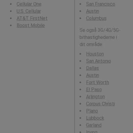
Cellular One
San Francisco
U.S. Cellular
Austin
AT&T FirstNet
Columbus
Boost Mobile
Se også 3G/4G/5G-
bithastighederne i
dit område:
Houston
San Antonio
Dallas
Austin
Fort Worth
El Paso
Arlington
Corpus Christi
Plano
Lubbock
Garland
Irving