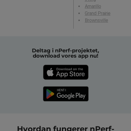
Amarillo
Grand Prairie
Brownsville
Deltag i nPerf-projektet,
download vores app nu!
Hvordan fungerer nPerf-