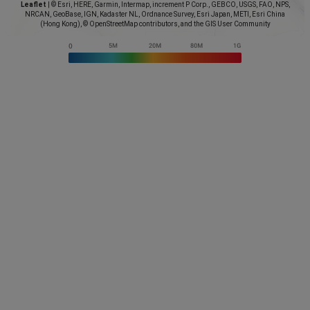
Leaflet
|
© Esri, HERE, Garmin, Intermap, increment P Corp., GEBCO, USGS, FAO, NPS,
NRCAN, GeoBase, IGN, Kadaster NL, Ordnance Survey, Esri Japan, METI, Esri China
(Hong Kong), © OpenStreetMap contributors, and the GIS User Community