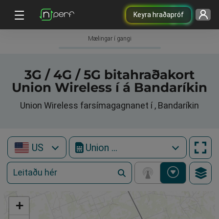
Keyra hraðapróf
Mælingar í gangi
3G / 4G / 5G bitahraðakort
Union Wireless í á Bandaríkin
Union Wireless farsímagagnanet í , Bandaríkin
US
Union Wireless
+