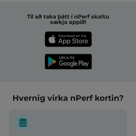
Til að taka þátt í nPerf skaltu
sækja appið!
Hvernig virka nPerf kortin?