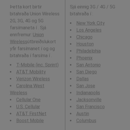
Þetta kort birtir
Sjá einnig 3G / 4G / 5G
bitahraða Union Wireless
bitahraða í
:
2G, 3G, 4G og 5G
New York City
farsímaneta í . Sjá
Los Angeles
ennfremur:
Union
Chicago
Wireless
útbreiðslukort
Houston
yfir farsímanet í og og
Philadelphia
bitahraða í farsíma í .
Phoenix
T-Mobile (inc. Sprint)
San Antonio
AT&T Mobility
San Diego
Verizon Wireless
Dallas
Carolina West
San Jose
Wireless
Indianapolis
Cellular One
Jacksonville
U.S. Cellular
San Francisco
AT&T FirstNet
Austin
Boost Mobile
Columbus