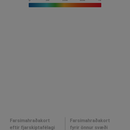
Farsímahraðakort
Farsímahraðakort
eftir fjarskiptafélagi
fyrir önnur svæði