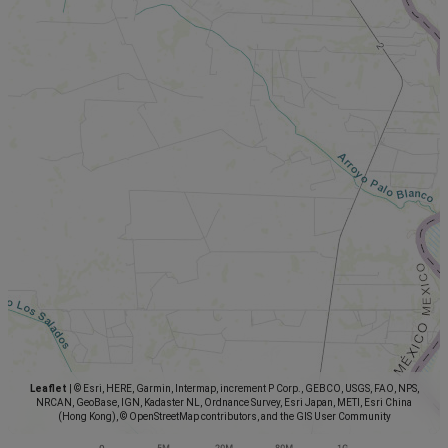
Leaflet
|
© Esri, HERE, Garmin, Intermap, increment P Corp., GEBCO, USGS, FAO, NPS,
NRCAN, GeoBase, IGN, Kadaster NL, Ordnance Survey, Esri Japan, METI, Esri China
(Hong Kong), © OpenStreetMap contributors, and the GIS User Community