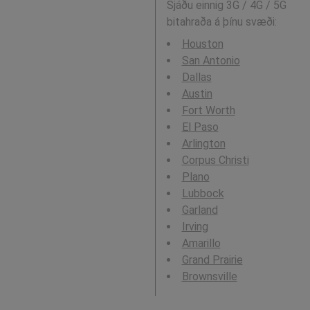
Sjáðu einnig 3G / 4G / 5G
bitahraða á þínu svæði:
Houston
San Antonio
Dallas
Austin
Fort Worth
El Paso
Arlington
Corpus Christi
Plano
Lubbock
Garland
Irving
Amarillo
Grand Prairie
Brownsville