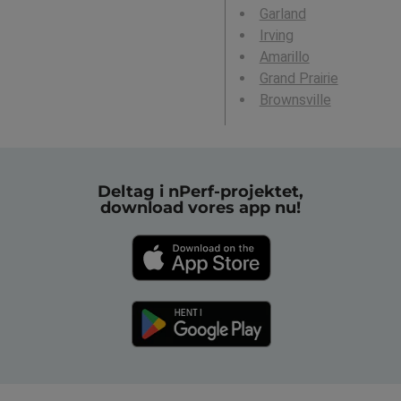
Garland
Irving
Amarillo
Grand Prairie
Brownsville
Deltag i nPerf-projektet,
download vores app nu!