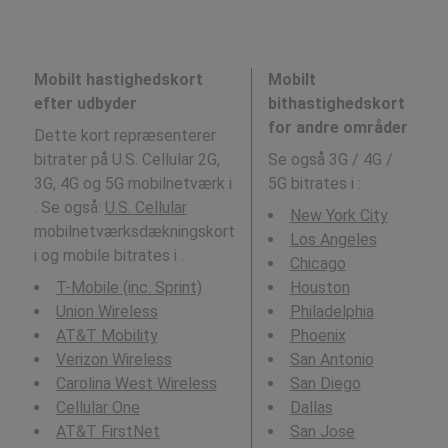
Mobilt hastighedskort
Mobilt
efter udbyder
bithastighedskort
for andre områder
Dette kort repræsenterer
bitrater på U.S. Cellular 2G,
Se også 3G / 4G /
3G, 4G og 5G mobilnetværk i
5G bitrates i
:
. Se også:
U.S. Cellular
New York City
mobilnetværksdækningskort
Los Angeles
i og mobile bitrates i .
Chicago
T-Mobile (inc. Sprint)
Houston
Union Wireless
Philadelphia
AT&T Mobility
Phoenix
Verizon Wireless
San Antonio
Carolina West Wireless
San Diego
Cellular One
Dallas
AT&T FirstNet
San Jose