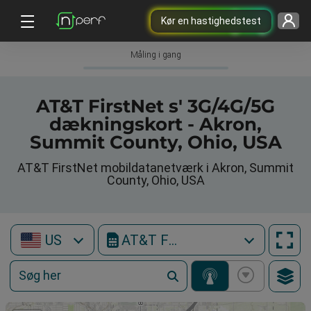
Kør en hastighedstest
Måling i gang
AT&T FirstNet s' 3G/4G/5G
dækningskort - Akron,
Summit County, Ohio, USA
AT&T FirstNet mobildatanetværk i Akron, Summit
County, Ohio, USA
US
AT&T FirstNet