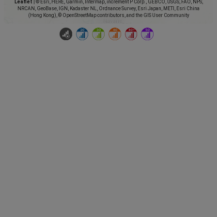
Leaflet
|
© Esri, HERE, Garmin, Intermap, increment P Corp., GEBCO, USGS, FAO, NPS,
NRCAN, GeoBase, IGN, Kadaster NL, Ordnance Survey, Esri Japan, METI, Esri China
(Hong Kong), © OpenStreetMap contributors, and the GIS User Community