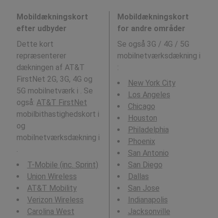
Mobildækningskort
Mobildækningskort
efter udbyder
for andre områder
Dette kort
Se også 3G / 4G / 5G
repræsenterer
mobilnetværksdækning i
dækningen af AT&T
:
FirstNet 2G, 3G, 4G og
New York City
5G mobilnetværk i . Se
Los Angeles
også:
AT&T FirstNet
Chicago
mobilbithastighedskort i
Houston
og
Philadelphia
mobilnetværksdækning i
Phoenix
.
San Antonio
T-Mobile (inc. Sprint)
San Diego
Union Wireless
Dallas
AT&T Mobility
San Jose
Verizon Wireless
Indianapolis
Carolina West
Jacksonville