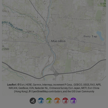
Leaflet
|
© Esri, HERE, Garmin, Intermap, increment P Corp., GEBCO, USGS, FAO, NPS,
NRCAN, GeoBase, IGN, Kadaster NL, Ordnance Survey, Esri Japan, METI, Esri China
(Hong Kong), © OpenStreetMap contributors, and the GIS User Community