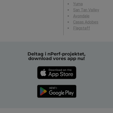
Yuma
San Tan Valley
Avondale
Casas Adobes
Flagstaff
Deltag i nPerf-projektet,
download vores app nu!