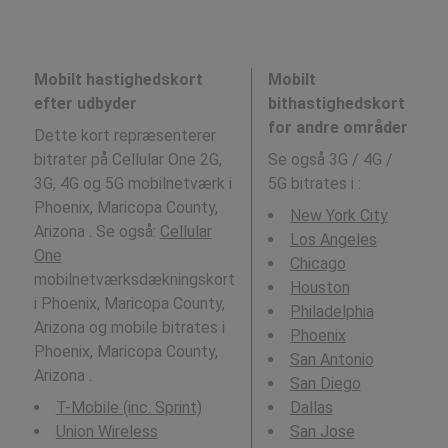
Mobilt hastighedskort
Mobilt
efter udbyder
bithastighedskort
for andre områder
Dette kort repræsenterer
bitrater på Cellular One 2G,
Se også 3G / 4G /
3G, 4G og 5G mobilnetværk i
5G bitrates i
:
Phoenix, Maricopa County,
New York City
Arizona . Se også:
Cellular
Los Angeles
One
Chicago
mobilnetværksdækningskort
Houston
i Phoenix, Maricopa County,
Philadelphia
Arizona og mobile bitrates i
Phoenix
Phoenix, Maricopa County,
San Antonio
Arizona .
San Diego
T-Mobile (inc. Sprint)
Dallas
Union Wireless
San Jose