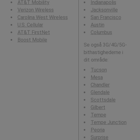
AT&T Mobility
Indianapolis
Verizon Wireless
Jacksonville
Carolina West Wireless
San Francisco
U.S. Cellular
Austin
AT&T FirstNet
Columbus
Boost Mobile
Se også 3G/4G/5G-
bithastighederne i
dit område:
Tucson
Mesa
Chandler
Glendale
Scottsdale
Gilbert
Tempe
Tempe Junction
Peoria
Surprise