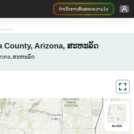
ດຳເນີນການທົດສອບຄວາມໄວ
pa County, Arizona, ສະຫະລັດ
rizona, ສະຫະລັດ
ArcGIS