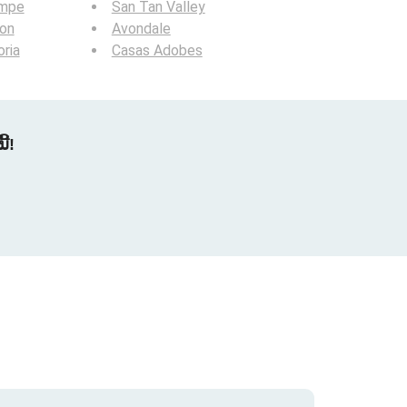
mpe
San Tan Valley
ion
Avondale
ria
Casas Adobes
້!