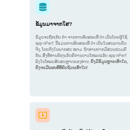
ຂໍ້ມູນມາຈາກໃສ?
ຂໍ້ມູນຈະຖືກເກັບ ກຳ ຈາກການທົດສອບທີ່ ດຳ ເນີນໂດຍຜູ້ໃຊ້
app nPerf. ນີ້ແມ່ນການທົດສອບທີ່ ດຳ ເນີນໃນສະພາບຕົວ
ຈິງ, ໂດຍກົງໃນພາກສະ ໜາມ. ຖ້າທ່ານຢາກມີສ່ວນຮ່ວມຄື
ກັນ, ສິ່ງທີ່ທ່ານຕ້ອງເຮັດຄືການດາວໂຫລດແອັບ app nPerf
ລົງໃນໂທລະສັບສະຫຼາດຂອງທ່ານ.
ຍິ່ງມີຂໍ້ມູນຫຼາຍເທົ່າໃດ,
ຍິ່ງຈະມີແຜນທີ່ທີ່ຄົບຖ້ວນເທົ່າໃດ!