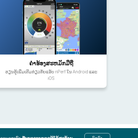
ຄໍາຮ້ອງສະຫມັກມືຖື
ຮຽນຮູ້ເພີ່ມເຕີມກ່ຽວກັບແອັບ nPerf ໃນ Android ແລະ
iOS