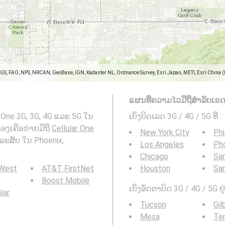
SGS, FAO, NPS, NRCAN, GeoBase, IGN, Kadaster NL, Ordnance Survey, Esri Japan, METI, Esri China 
ແຜນທີ່ຄວາມໄວມືຖືສໍາລັບເຂດອ
r One 2G, 3G, 4G ແລະ 5G ໃນ
ເບິ່ງບິດເລດ 3G / 4G / 5G ທີ່
:
ມຄອງເຄືອຂ່າຍມືຖື
Cellular One
New York City
Phi
ລະສັບ ໃນ Phoenix,
Los Angeles
Ph
Chicago
San
 West
AT&T FirstNet
Houston
Sa
Boost Mobile
ເບິ່ງອັດຕາບິດ 3G / 4G / 5G ຢູ່
ular
Tucson
Gil
Mesa
Te