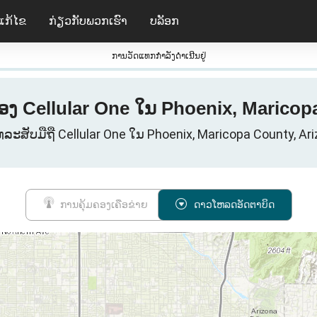
ແກ້ໄຂ
ກ່ຽວ​ກັບ​ພວກ​ເຮົາ
ບລັອກ
ການວັດແທກກໍາລັງດໍາເນີນຢູ່
ຂອງ Cellular One ໃນ Phoenix, Marico
ໂທລະສັບມືຖື Cellular One ໃນ Phoenix, Maricopa County, A
ການຄຸ້ມຄອງເຄືອຂ່າຍ
ດາວໂຫລດອັດຕາບິດ