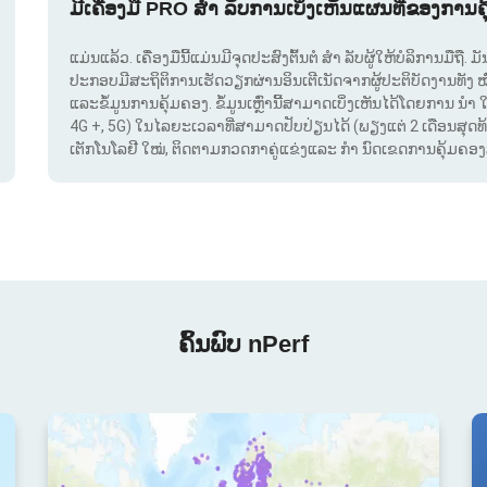
ມີເຄື່ອງມື PRO ສຳ ລັບການເບິ່ງເຫັນແຜນທີ່ຂອງການຄ
ແມ່ນແລ້ວ. ເຄື່ອງມືນີ້ແມ່ນມີຈຸດປະສົງຕົ້ນຕໍ ສຳ ລັບຜູ້ໃຫ້ບໍລິການມືຖື
ປະກອບມີສະຖິຕິການເຮັດວຽກຜ່ານອິນເຕີເນັດຈາກຜູ້ປະຕິບັດງານທັງ 
ແລະຂໍ້ມູນການຄຸ້ມຄອງ. ຂໍ້ມູນເຫຼົ່ານີ້ສາມາດເບິ່ງເຫັນໄດ້ໂດຍການ ນຳ 
4G +, 5G) ໃນໄລຍະເວລາທີ່ສາມາດປັບປ່ຽນໄດ້ (ພຽງແຕ່ 2 ເດືອນສຸດທ້າຍ
ເຕັກໂນໂລຢີ ໃໝ່, ຕິດຕາມກວດກາຄູ່ແຂ່ງແລະ ກຳ ນົດເຂດການຄຸ້ມຄອງສັນ
ຄົ້ນພົບ nPerf