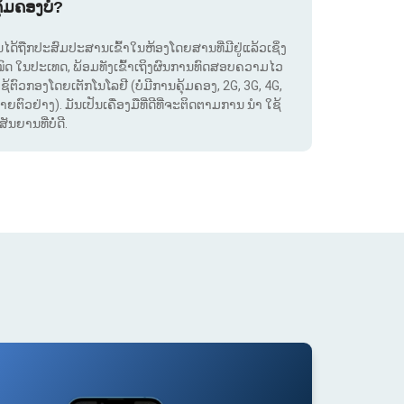
ຸ້ມຄອງບໍ?
. ມັນໄດ້ຖືກປະສົມປະສານເຂົ້າໃນຫ້ອງໂດຍສານທີ່ມີຢູ່ແລ້ວເຊິ່ງ
ໝົດ ໃນປະເທດ, ພ້ອມທັງເຂົ້າເຖິງຜົນການທົດສອບຄວາມໄວ
ໃຊ້ຕົວກອງໂດຍເຕັກໂນໂລຢີ (ບໍ່ມີການຄຸ້ມຄອງ, 2G, 3G, 4G,
ຕົວຢ່າງ). ມັນເປັນເຄື່ອງມືທີ່ດີທີ່ຈະຕິດຕາມການ ນຳ ໃຊ້
ຍານທີ່ບໍ່ດີ.