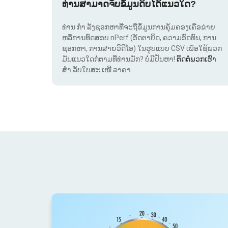
ທ່ານສາມາດຈັບຂໍ້ມູນດິບໄດ້ແນວໃດ?
ທ່ານ ກຳ ລັງຊອກຫາທີ່ຈະຖືຂໍ້ມູນການຄຸ້ມຄອງເຄືອຂ່າຍ
ຫລືການທົດສອບ nPerf (ອັດຕາບິດ, ຄວາມອົດທົນ, ການ
ຊອກຫາ, ການສາຍວິດີໂອ) ໃນຮູບແບບ CSV ເພື່ອໃຊ້ພວກ
ມັນແນວໃດກໍ່ຕາມທີ່ທ່ານມັກ? ບໍ່ມີປັນຫາ!
ຕິດຕໍ່ພວກເຮົາ
ສຳ ລັບໃບສະ ເໜີ ລາຄາ.