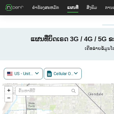
ຄໍາຮ້ອງສະຫມັກ
ແຜນທີ່
ສິ່ງພິມ
ການ
ແຜນທີ່ບິດເຣດ 3G / 4G / 5G 
ເຄືອຂ່າຍຂໍ້ມູນ
US
- United States
Cellular One
+
−