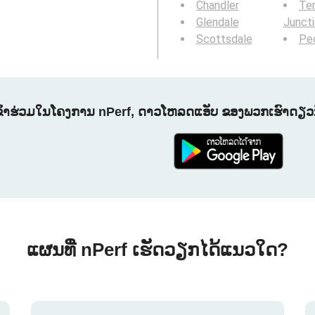
Chandler
Te
Glendale
Junct
Scottsdale
Peo
ຂົ້າຮ່ວມໃນໂຄງການ nPerf, ດາວໂຫລດແອັບ ຂອງພວກເຮົາດຽວນີ
ແຜນທີ່ nPerf ເຮັດວຽກໄດ້ແນວໃດ?