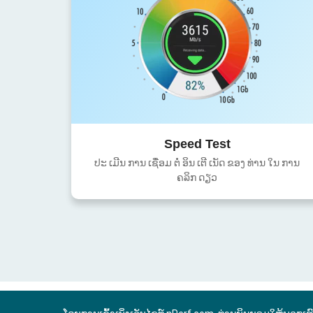
Speed Test
ປະ ເມີນ ການ ເຊື່ອມ ຕໍ່ ອິນ ເຕີ ເນັດ ຂອງ ທ່ານ ໃນ ການ
ຄລິກ ດຽວ