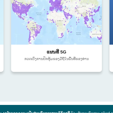
ແຜນທີ່ 5G
ກວດເບິ່ງການປົກຫຸ້ມຂອງມືຖືໃນພື້ນທີ່ຂອງທ່ານ