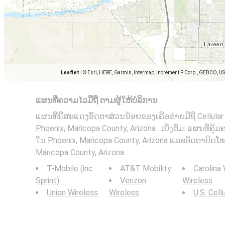
Leaflet
|
© Esri, HERE, Garmin, Intermap, increment P Corp., GEBCO, U
ແຜນທີ່ຄວາມໄວມືຖື ຕາມຜູ້ໃຫ້ບໍລິການ
ແຜນທີ່ນີ້ສະແດງອັດຕາສ່ວນນ້ອຍຂອງເຄືອຂ່າຍມືຖື Cellula
Phoenix, Maricopa County, Arizona . ເບິ່ງຕື່ມ: ແຜນທີ່ຄຸ້
ໃນ Phoenix, Maricopa County, Arizona ແລະອັດຕາບິດໂທ
Maricopa County, Arizona .
T-Mobile (inc.
AT&T Mobility
Carolina
Sprint)
Verizon
Wireless
Union Wireless
Wireless
U.S. Cell