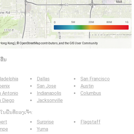
(Hong Kong), © OpenStreetMap contributors, and the GIS User Community
ື່ນ
ladelphia
Dallas
San Francisco
oenix
San Jose
Austin
 Antonio
Indianapolis
Columbus
n Diego
Jacksonville
ໃນພື້ນທີ່ຂອງເຈົ້າ:
bert
Surprise
Flagstaff
mpe
Yuma