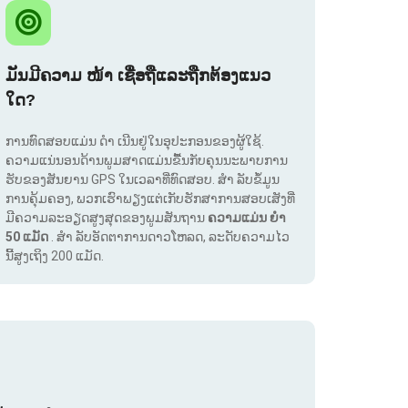
ມັນມີຄວາມ ໜ້າ ເຊື່ອຖືແລະຖືກຕ້ອງແນວ
ໃດ?
ການທົດສອບແມ່ນ ດຳ ເນີນຢູ່ໃນອຸປະກອນຂອງຜູ້ໃຊ້.
ຄວາມແນ່ນອນດ້ານພູມສາດແມ່ນຂື້ນກັບຄຸນນະພາບການ
ຮັບຂອງສັນຍານ GPS ໃນເວລາທີ່ທົດສອບ. ສຳ ລັບຂໍ້ມູນ
ການຄຸ້ມຄອງ, ພວກເຮົາພຽງແຕ່ເກັບຮັກສາການສອບເສັງທີ່
ມີຄວາມລະອຽດສູງສຸດຂອງພູມສັນຖານ
ຄວາມແມ່ນ ຍຳ
50 ແມັດ
. ສຳ ລັບອັດຕາການດາວໂຫລດ, ລະດັບຄວາມໄວ
ນີ້ສູງເຖິງ 200 ແມັດ.