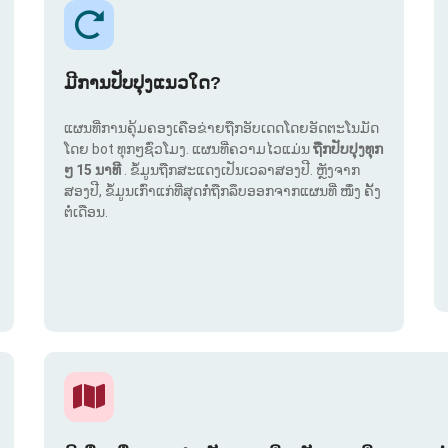
ມີການປັບປຸງແນວໃດ?
ແຜນທີ່ການຄຸ້ມຄອງເຄືອຂ່າຍຖືກອັບເດດໂດຍອັດຕະໂນມັດ
ໂດຍ bot ທຸກໆຊົ່ວໂມງ. ແຜນທີ່ຄວາມໄວແມ່ນ
ຖືກປັບປຸງທຸກ
ໆ 15 ນາທີ
. ຂໍ້ມູນຖືກສະແດງເປັນເວລາສອງປີ. ຫຼັງຈາກ
ສອງປີ, ຂໍ້ມູນເກົ່າແກ່ທີ່ສຸດກໍ່ຖືກລຶບອອກຈາກແຜນທີ່ ໜຶ່ງ ຄັ້ງ
ຕໍ່ເດືອນ.