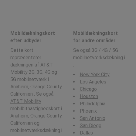
Mobildækningskort
Mobildækningskort
efter udbyder
for andre områder
Dette kort
Se også 3G / 4G / 5G
repræsenterer
mobilnetværksdækning i
dækningen af AT&T
:
Mobility 2G, 3G, 4G og
New York City
5G mobilnetværk i
Los Angeles
Anaheim, Orange County,
Chicago
Californien . Se også:
Houston
AT&T Mobility
Philadelphia
mobilbithastighedskort i
Phoenix
Anaheim, Orange County,
San Antonio
Californien og
San Diego
mobilnetværksdækning i
Dallas