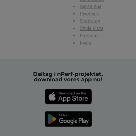
Santa Ana
Riverside
Stockton
Chula Vista
Fremont
Irvine
Deltag i nPerf-projektet,
download vores app nu!