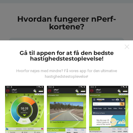
Hvordan fungerer nPerf-
kortene?
Gå til appen for at få den bedste
hastighedstestoplevelse!
Hvor kommer dataene fra?
Hvorfor nøjes med mindre? Få vores app for den ultimative
hastighedstestoplevelse!
Data indsamles fra test udført af brugere af nPerf-
appen. Dette er tests, der udføres under reelle
forhold, direkte i marken. Hvis du også gerne vil
engagere dig, er alt hvad du skal gøre at downloade
nPerf-appen til din smartphone.
Jo flere data der er,
jo mere omfattende vil kortene være!