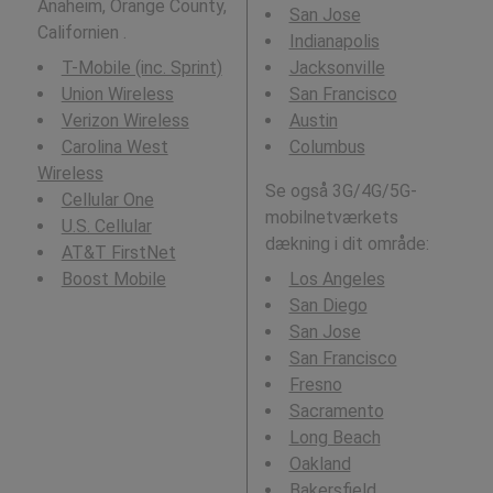
Anaheim, Orange County,
San Jose
Californien .
Indianapolis
T-Mobile (inc. Sprint)
Jacksonville
Union Wireless
San Francisco
Verizon Wireless
Austin
Carolina West
Columbus
Wireless
Se også 3G/4G/5G-
Cellular One
mobilnetværkets
U.S. Cellular
dækning i dit område:
AT&T FirstNet
Boost Mobile
Los Angeles
San Diego
San Jose
San Francisco
Fresno
Sacramento
Long Beach
Oakland
Bakersfield