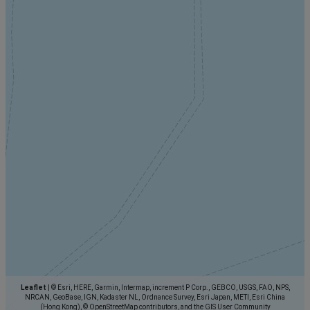
Leaflet
|
© Esri, HERE, Garmin, Intermap, increment P Corp., GEBCO, USGS, FAO, NPS,
NRCAN, GeoBase, IGN, Kadaster NL, Ordnance Survey, Esri Japan, METI, Esri China
(Hong Kong), © OpenStreetMap contributors, and the GIS User Community