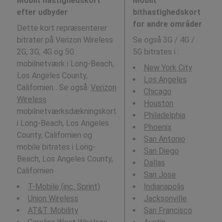
Mobilt hastighedskort
Mobilt
efter udbyder
bithastighedskort
for andre områder
Dette kort repræsenterer
bitrater på Verizon Wireless
Se også 3G / 4G /
2G, 3G, 4G og 5G
5G bitrates i
:
mobilnetværk i Long-Beach,
New York City
Los Angeles County,
Los Angeles
Californien . Se også:
Verizon
Chicago
Wireless
Houston
mobilnetværksdækningskort
Philadelphia
i Long-Beach, Los Angeles
Phoenix
County, Californien og
San Antonio
mobile bitrates i Long-
San Diego
Beach, Los Angeles County,
Dallas
Californien .
San Jose
T-Mobile (inc. Sprint)
Indianapolis
Union Wireless
Jacksonville
AT&T Mobility
San Francisco