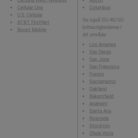
Carolina West Wireless
Austin
Cellular One
Columbus
U.S. Cellular
Se også 3G/4G/5G-
AT&T FirstNet
bithastighederne i
Boost Mobile
dit område:
Los Angeles
San Diego
San Jose
San Francisco
Fresno
Sacramento
Oakland
Bakersfield
Anaheim
Santa Ana
Riverside
Stockton
Chula Vista